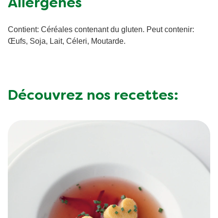
Énergie
Allergènes
kilojoule
Matières
Contient: Céréales contenant du gluten. Peut contenir:
4.8 g
grasses
Œufs, Soja, Lait, Céleri, Moutarde.
Acides gras
3 g
saturés
Glucides totaux
8.7 g
Découvrez nos recettes:
Sucre
5 g
Fibres
<0.5 g
Protéine
3.8 g
Sel
0.91 g