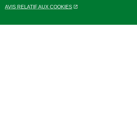
AVIS RELATIF AUX COOKIES
Aide
Plan du site
Localisateur de magasin
Accessibilité
Nous contacter
Suivez-nous
Emplacement