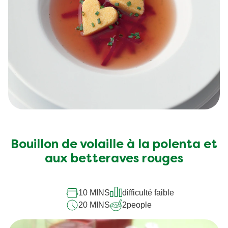
Bouillon de volaille à la polenta et
aux betteraves rouges
10 MINS
difficulté faible
20 MINS
2
people