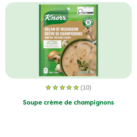
(10)
La
note
Soupe crème de champignons
moyenne
de
ce
Soupe