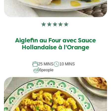
Aucune
évaluation
soumise
Aiglefin au Four avec Sauce
pour
Hollandaise à l'Orange
ce
recipe
25 MINS
10 MINS
6
people