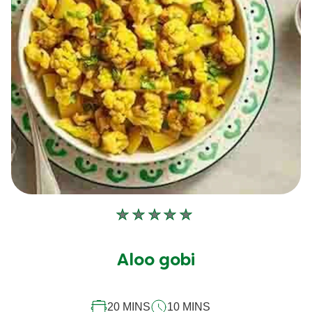
Aucune
évaluation
soumise
Aloo gobi
pour
ce
20 MINS
10 MINS