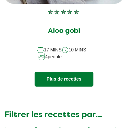
Aucune
évaluation
soumise
Aloo gobi
pour
ce
17 MINS
10 MINS
recipe
4
people
Plus de recettes
Filtrer les recettes par...