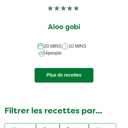
Aucune
évaluation
soumise
Aloo gobi
pour
ce
20 MINS
10 MINS
recipe
4
people
Plus de recettes
Filtrer les recettes par...