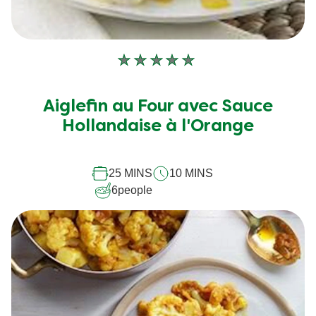
Aucune
évaluation
soumise
Aiglefin au Four avec Sauce
pour
Hollandaise à l'Orange
ce
recipe
25 MINS
10 MINS
6
people