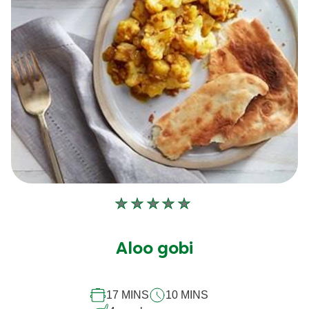
Aucune
évaluation
soumise
Aloo gobi
pour
ce
17 MINS
10 MINS
recipe