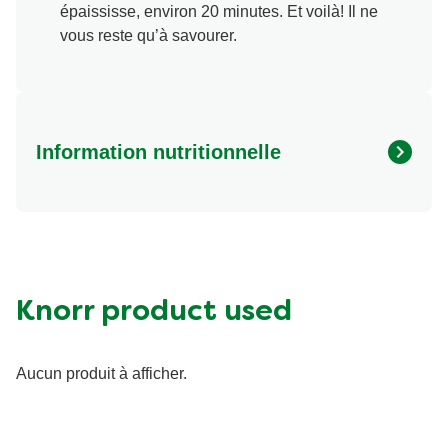
épaississe, environ 20 minutes. Et voilà! Il ne
vous reste qu’à savourer.
Information nutritionnelle
Energy (kcal)
470.0
Protein (g)
26.0 g
Sugar (g)
22.0 g
Fat (g)
27.0 g
Knorr product used
Fibre (g)
5.0 g
Aucun produit à afficher.