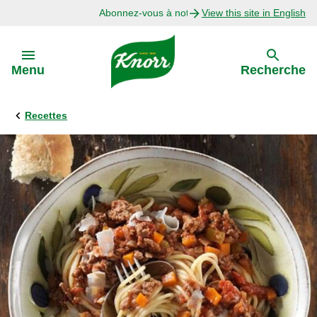
Abonnez-vous à notre infolettre
View this site in English
Skip to:
Menu
Recherche
Recettes
Précédent
Explorer
Recettes avec Bouillon
Recettes par Ingrédient
Recettes par Occasion