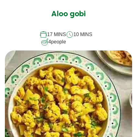
évaluation
soumise
Aloo gobi
pour
ce
17 MINS
10 MINS
recipe
4
people