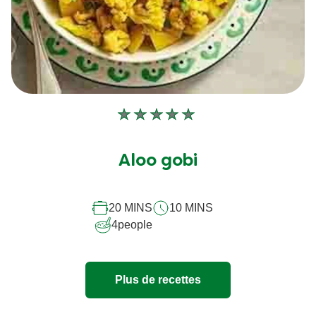
Aucune
évaluation
soumise
Aloo gobi
pour
ce
20 MINS
10 MINS
recipe
4
people
Plus de recettes