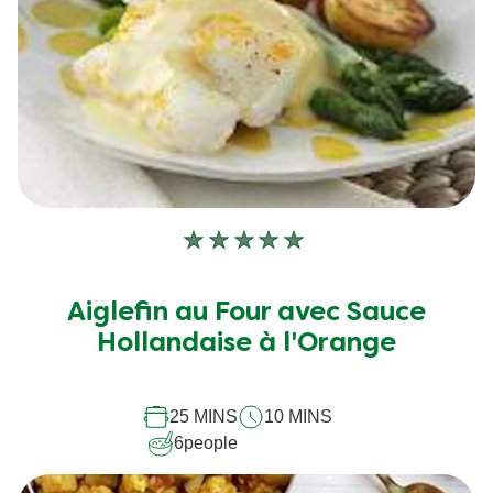
Aucune
évaluation
soumise
Aiglefin au Four avec Sauce
pour
Hollandaise à l'Orange
ce
recipe
25 MINS
10 MINS
6
people