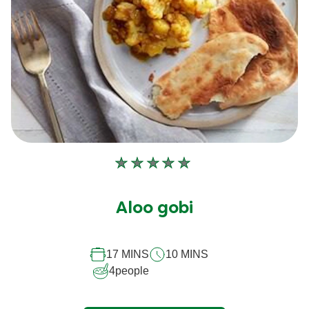
Aucune
évaluation
soumise
Aloo gobi
pour
ce
17 MINS
10 MINS
recipe
4
people