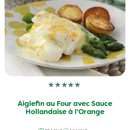
de
448
notes.
Aucune
évaluation
soumise
Aiglefin au Four avec Sauce
pour
Hollandaise à l'Orange
ce
recipe