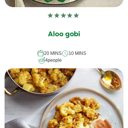
Aucune
évaluation
soumise
Aloo gobi
pour
ce
20 MINS
10 MINS
recipe
4
people