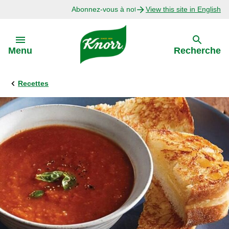
Abonnez-vous à notre infolettre
View this site in English
Skip to:
Menu
Recherche
Recettes
Précédent
Explorer
Recettes avec Bouillon
Recettes par Ingrédient
Recettes par Occasion