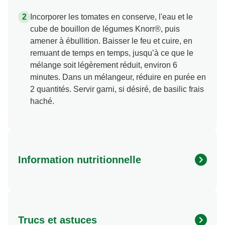
Incorporer les tomates en conserve, l'eau et le
cube de bouillon de légumes Knorr®, puis
amener à ébullition. Baisser le feu et cuire, en
remuant de temps en temps, jusqu’à ce que le
mélange soit légèrement réduit, environ 6
minutes. Dans un mélangeur, réduire en purée en
2 quantités. Servir garni, si désiré, de basilic frais
haché.
Information nutritionnelle
Energy (kcal)
80.0
Protein (g)
2.0 g
Trucs et astuces
Sugar (g)
4.0 g