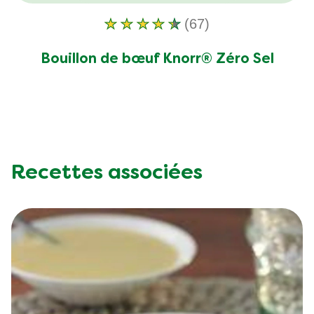
(67)
La
note
Bouillon de bœuf Knorr® Zéro Sel
moyenne
de
ce
Bouillon
de
bœuf
Recettes associées
Knorr®
Zéro
Sel
est
de
4.3
sur
5