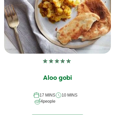
Aucune
évaluation
soumise
Aloo gobi
pour
ce
17 MINS
10 MINS
recipe
4
people