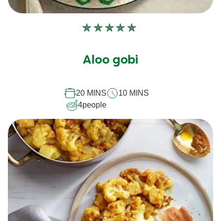
Aucune
évaluation
soumise
Aloo gobi
pour
ce
20 MINS
10 MINS
recipe
4
people