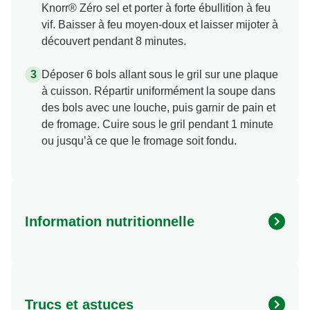
Knorr® Zéro sel et porter à forte ébullition à feu
vif. Baisser à feu moyen-doux et laisser mijoter à
découvert pendant 8 minutes.
Déposer 6 bols allant sous le gril sur une plaque
à cuisson. Répartir uniformément la soupe dans
des bols avec une louche, puis garnir de pain et
de fromage. Cuire sous le gril pendant 1 minute
ou jusqu’à ce que le fromage soit fondu.
Information nutritionnelle
Energy (kcal)
220.0
Protein (g)
6.0 g
Trucs et astuces
Sugar (g)
11.0 g