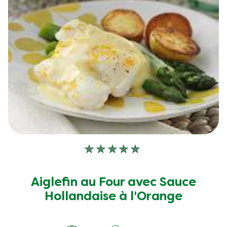
à
partir
de
67
notes.
Aucune
évaluation
soumise
Aiglefin au Four avec Sauce
pour
Hollandaise à l'Orange
ce
recipe