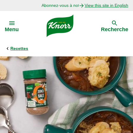
Abonnez-vous à notre infolettre
View this site in English
Skip to:
Menu
Recherche
Recettes
Précédent
Explorer
Recettes avec Bouillon
Recettes par Ingrédient
Recettes par Occasion