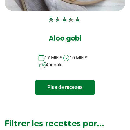
Aucune
évaluation
soumise
Aloo gobi
pour
ce
17 MINS
10 MINS
recipe
4
people
Plus de recettes
Filtrer les recettes par...