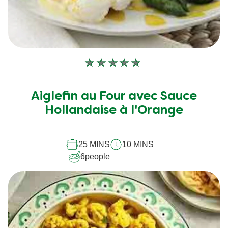
Aucune
évaluation
soumise
Aiglefin au Four avec Sauce
pour
Hollandaise à l'Orange
ce
recipe
25 MINS
10 MINS
6
people