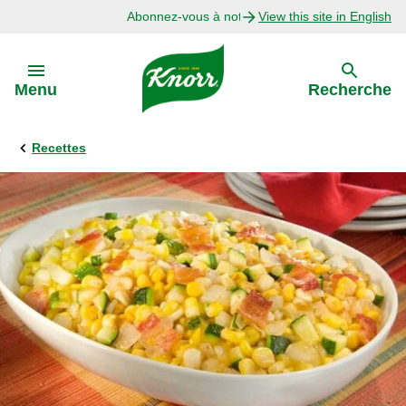
Abonnez-vous à notre infolettre
View this site in English
Skip to:
Menu
Recherche
Recettes
Précédent
Explorer
Recettes avec Bouillon
Recettes par Ingrédient
Recettes par Occasion