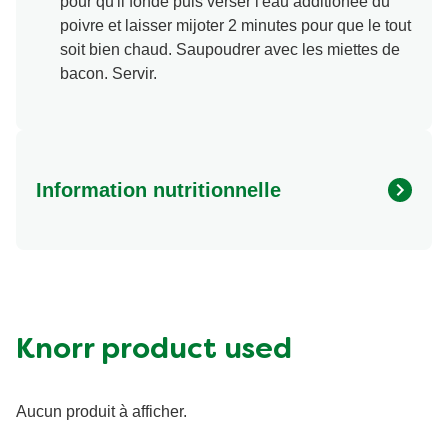
pour qu'il fonde puis verser l'eau additionée du
poivre et laisser mijoter 2 minutes pour que le tout
soit bien chaud. Saupoudrer avec les miettes de
bacon. Servir.
Information nutritionnelle
Energy (kcal)
120.0
Protein (g)
5.0 g
Sugar (g)
7.0 g
Fat (g)
5.0 g
Knorr product used
Fibre (g)
2.0 g
Aucun produit à afficher.