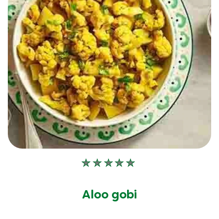
Aucune
évaluation
soumise
Aloo gobi
pour