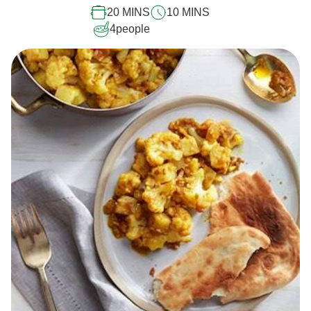
ce
20 MINS
10 MINS
recipe
4
people