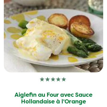
Aucune
évaluation
soumise
Aiglefin au Four avec Sauce
pour
Hollandaise à l'Orange
ce