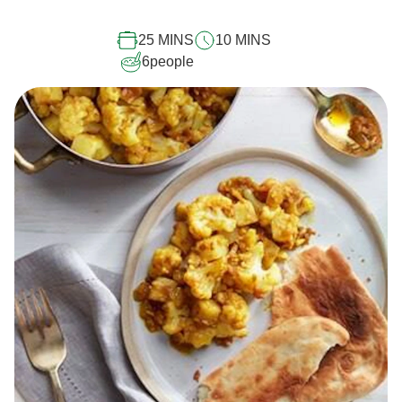
recipe
25 MINS
10 MINS
6
people