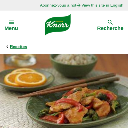
Abonnez-vous à notre infolettre
View this site in English
Skip to:
Menu
Recherche
Recettes
Précédent
Explorer
Recettes avec Bouillon
Recettes par Ingrédient
Recettes par Occasion