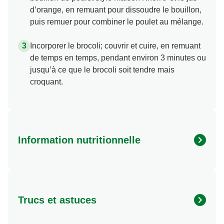
d’orange, en remuant pour dissoudre le bouillon,
puis remuer pour combiner le poulet au mélange.
Incorporer le brocoli; couvrir et cuire, en remuant
de temps en temps, pendant environ 3 minutes ou
jusqu’à ce que le brocoli soit tendre mais
croquant.
Information nutritionnelle
Energy (kcal)
240.0
Protein (g)
27.0 g
Trucs et astuces
Sugar (g)
5.0 g
Fat (g)
10.0 g