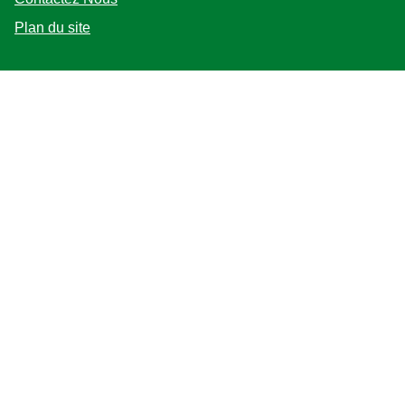
Plan du site
Suivez-nous
Emplacement
Canada
Changer de lieu
Adchoices - Do not sell or Share
©2026 Copyright Unilever