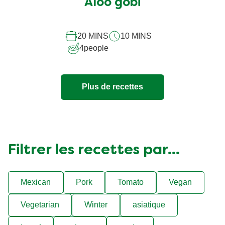
soumise
Aloo gobi
pour
ce
20 MINS
10 MINS
recipe
4
people
Plus de recettes
Filtrer les recettes par...
Mexican
Pork
Tomato
Vegan
Vegetarian
Winter
asiatique