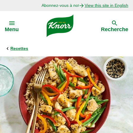
Abonnez-vous à notre infolettre
View this site in English
Skip to:
Menu
Recherche
Recettes
Précédent
Explorer
Recettes avec Bouillon
Recettes par Ingrédient
Recettes par Occasion