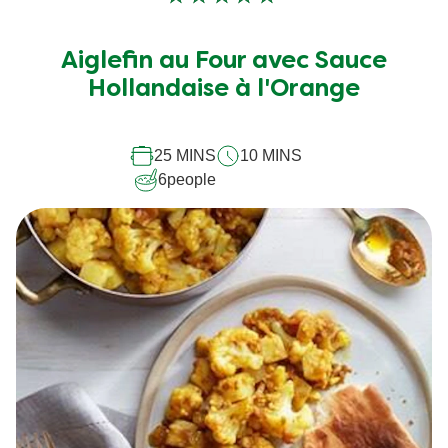
Aucune
évaluation
soumise
Aiglefin au Four avec Sauce
pour
Hollandaise à l'Orange
ce
recipe
25 MINS
10 MINS
6
people