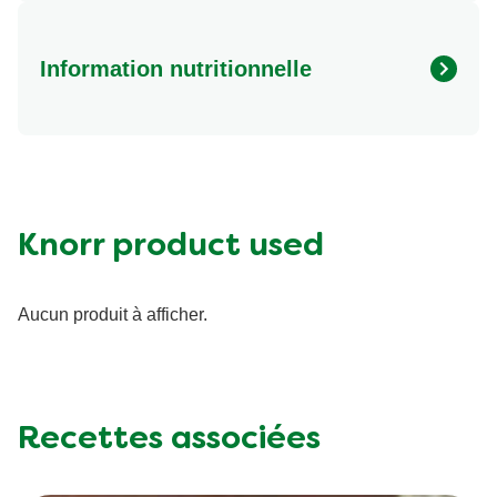
Information nutritionnelle
Energy (kcal)
240.0
Protein (g)
27.0 g
Sugar (g)
4.0 g
Fat (g)
11.0 g
Knorr product used
Fibre (g)
2.0 g
Aucun produit à afficher.
Recettes associées