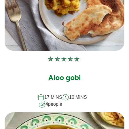
Aucune
évaluation
soumise
Aloo gobi
pour
ce
17 MINS
10 MINS
recipe
4
people