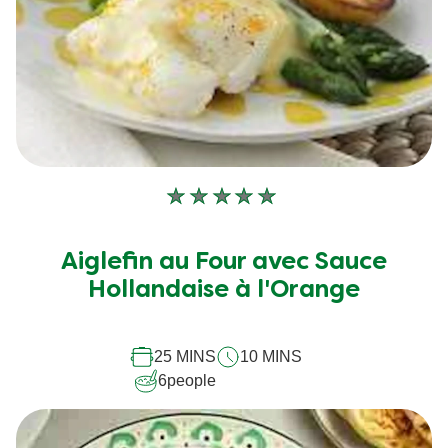
Aucune
évaluation
soumise
Aiglefin au Four avec Sauce
pour
Hollandaise à l'Orange
ce
recipe
25 MINS
10 MINS
6
people