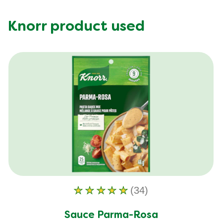
Knorr product used
(34)
La
note
Sauce Parma-Rosa
moyenne