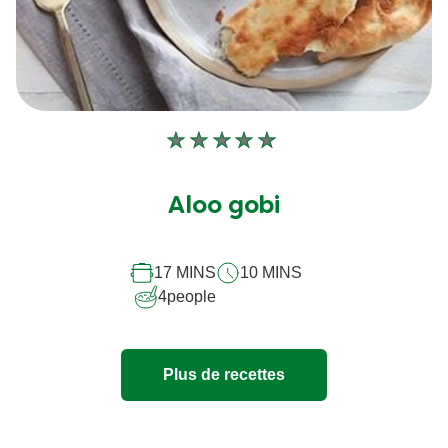
Aucune
évaluation
soumise
Aloo gobi
pour
ce
17 MINS
10 MINS
recipe
4
people
Plus de recettes