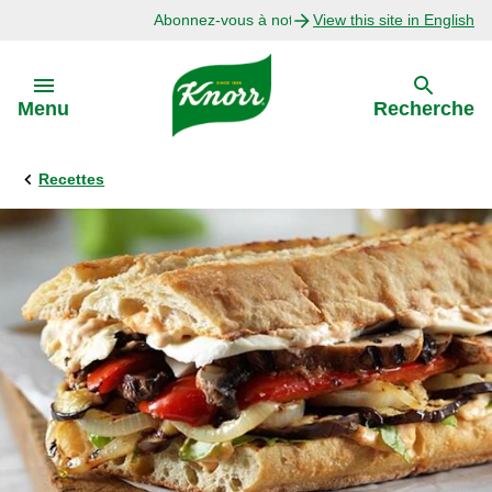
Abonnez-vous à notre infolettre
View this site in English
Skip to:
Menu
Recherche
Recettes
Précédent
Explorer
Recettes avec Bouillon
Recettes par Ingrédient
Recettes par Occasion