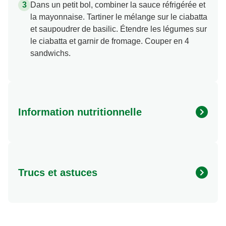
Dans un petit bol, combiner la sauce réfrigérée et
la mayonnaise. Tartiner le mélange sur le ciabatta
et saupoudrer de basilic. Étendre les légumes sur
le ciabatta et garnir de fromage. Couper en 4
sandwichs.
Information nutritionnelle
Energy (kcal)
480.0
Protein (g)
14.0 g
Trucs et astuces
Sugar (g)
13.0 g
Fat (g)
31.0 g
Chaque portion de ce plat offre jusqu’à 1 portion de
Fibre (g)
6.0 g
légumes et constitue une excellente source de
vitamine C et de fibres.