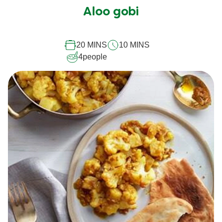
soumise
Aloo gobi
pour
ce
20 MINS
10 MINS
recipe
4
people