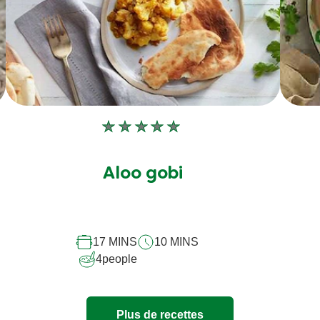
Aucune
évaluation
soumise
Aloo gobi
pour
ce
recipe
17 MINS
10 MINS
4
people
Plus de recettes