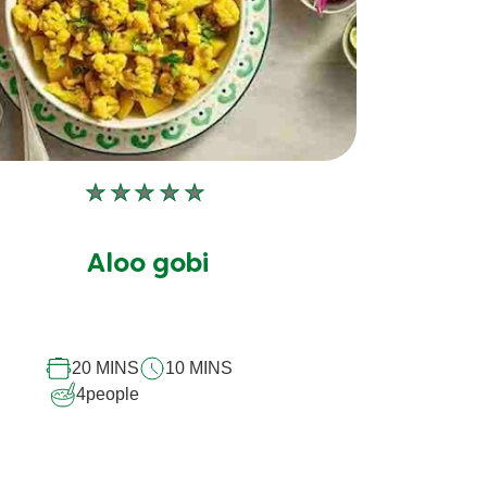
Aucune
évaluation
soumise
Aloo gobi
pour
ce
recipe
20 MINS
10 MINS
4
people