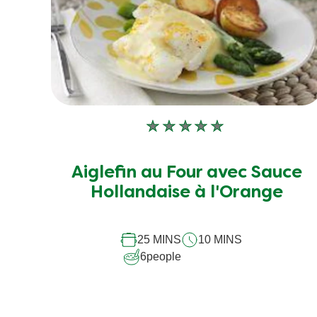
de
448
notes.
Aucune
évaluation
soumise
Aiglefin au Four avec Sauce
pour
Hollandaise à l'Orange
ce
recipe
25 MINS
10 MINS
6
people