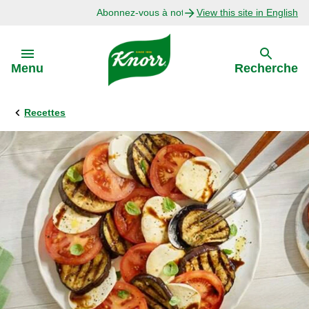
Abonnez-vous à notre infolettre
View this site in English
Skip to:
Menu
Recherche
Recettes
Précédent
Explorer
Recettes avec Bouillon
Recettes par Ingrédient
Recettes par Occasion