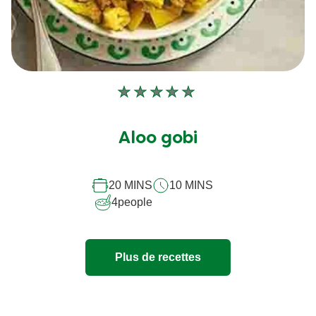
Aucune
évaluation
soumise
Aloo gobi
pour
ce
20 MINS
10 MINS
recipe
4
people
Plus de recettes