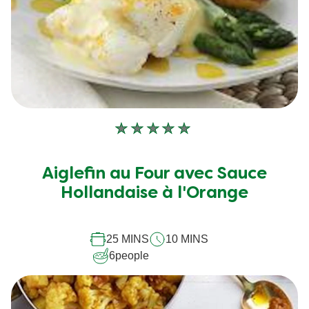
Aucune
évaluation
soumise
Aiglefin au Four avec Sauce
pour
Hollandaise à l'Orange
ce
recipe
25 MINS
10 MINS
6
people