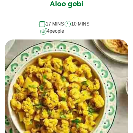
soumise
Aloo gobi
pour
ce
17 MINS
10 MINS
recipe
4
people