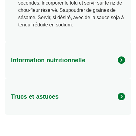
secondes. Incorporer le tofu et servir sur le riz de
chou-fleur réservé. Saupoudrer de graines de
sésame. Servir, si désiré, avec de la sauce soja à
teneur réduite en sodium.
Information nutritionnelle
Energy (kcal)
280.0
Protein (g)
15.0 g
Trucs et astuces
Sugar (g)
7.0 g
Fat (g)
17.0 g
Bonne source de fibres, de calcium et de fer, donne 2
Fibre (g)
6.0 g
1/2 tasses (625 mL) de légumes par portion.