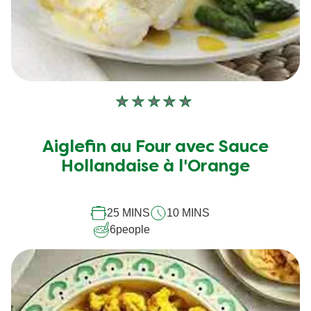
Aucune
évaluation
soumise
Aiglefin au Four avec Sauce
pour
Hollandaise à l'Orange
ce
recipe
25 MINS
10 MINS
6
people