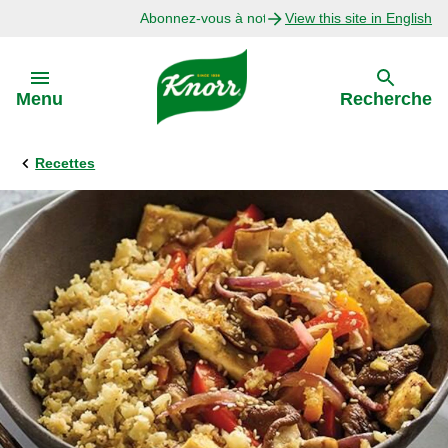
Abonnez-vous à notre infolettre
View this site in English
Skip to:
Menu
Recherche
Recettes
Précédent
Explorer
Recettes avec Bouillon
Recettes par Ingrédient
Recettes par Occasion