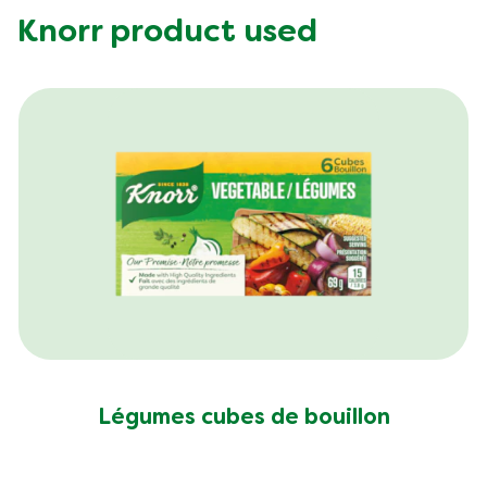
Knorr product used
(448)
La
note
Légumes cubes de bouillon
moyenne