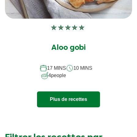
Aucune
évaluation
soumise
Aloo gobi
pour
ce
17 MINS
10 MINS
recipe
4
people
Plus de recettes