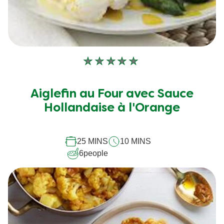
Aucune
évaluation
soumise
Aiglefin au Four avec Sauce
pour
Hollandaise à l'Orange
ce
recipe
25 MINS
10 MINS
6
people