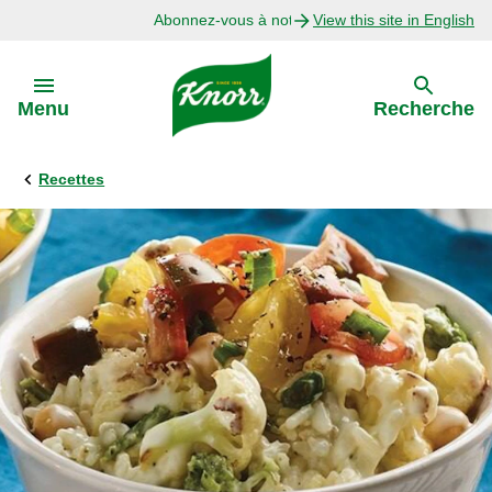
Abonnez-vous à notre infolettre
View this site in English
Skip to:
Menu
Recherche
Recettes
Précédent
Explorer
Recettes avec Bouillon
Recettes par Ingrédient
Recettes par Occasion