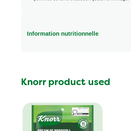
Information nutritionnelle
Energy (kcal)
Protein (g)
Sugar (g)
Fat (g)
Knorr product used
Fibre (g)