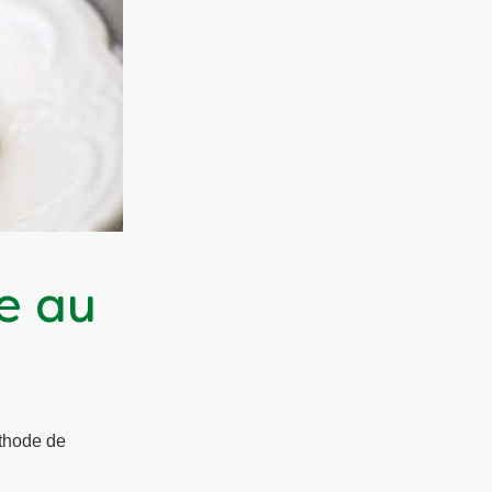
e au
éthode de