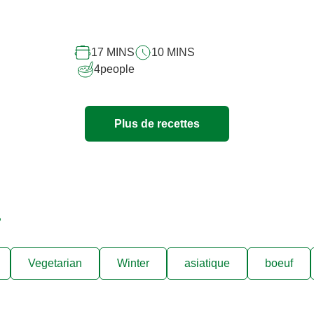
pour
ce
recipe
17 MINS
10 MINS
4
people
Plus de recettes
.
Vegetarian
Winter
asiatique
boeuf