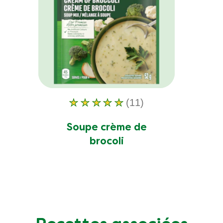
(11)
La
note
Soupe crème de
moyenne
brocoli
de
ce
Soupe
crème
de
brocoli