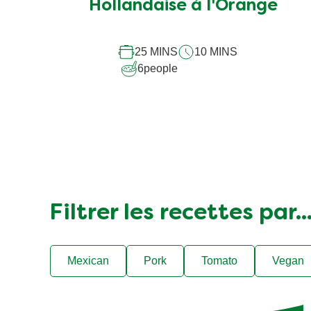
pour
Hollandaise à l'Orange
ce
recipe
25 MINS
10 MINS
6
people
Filtrer les recettes par..
Mexican
Pork
Tomato
Vegan