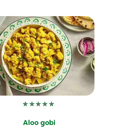
Aucune
évaluation
soumise
Aloo gobi