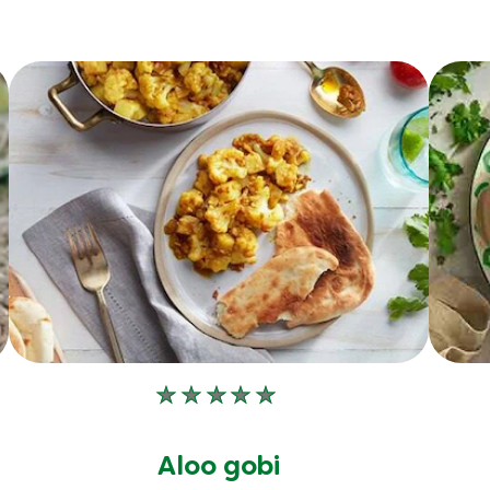
Aucune
évaluation
soumise
Aloo gobi