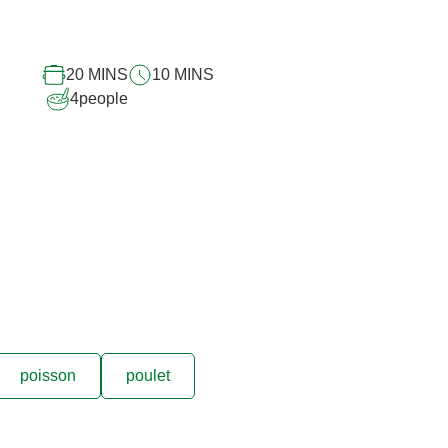
pour
ce
recipe
20 MINS
10 MINS
4
people
poisson
poulet