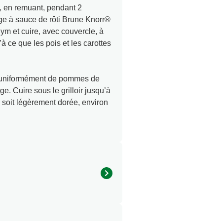
re, en remuant, pendant 2
ge à sauce de rôti Brune Knorr®
hym et cuire, avec couvercle, à
 ce que les pois et les carottes
ir uniformément de pommes de
. Cuire sous le grilloir jusqu’à
e soit légèrement dorée, environ
430.0
32.0 g