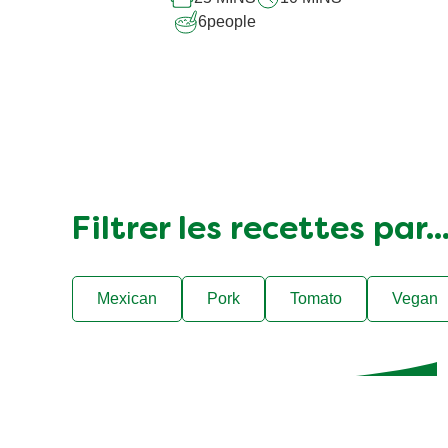
6
people
Filtrer les recettes par..
Mexican
Pork
Tomato
Vegan
Obtenez des id
des offres e