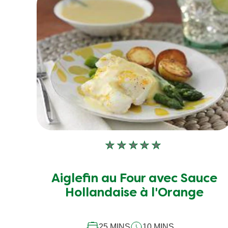
Aucune
évaluation
soumise
Aiglefin au Four avec Sauce
pour
Hollandaise à l'Orange
ce
recipe
25 MINS
10 MINS