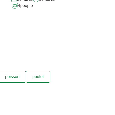
4
people
poisson
poulet
s culinaires et
otre boîte de