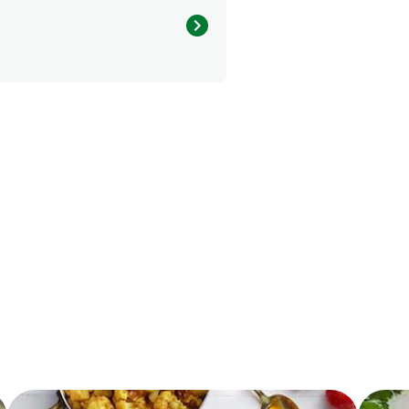
6.0 g
11.0 g
 ou essayez la purée de pommes
6.0 g
 une bonne de source de fer et