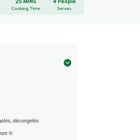
25 MINS
4 People
Cooking Time
Serves
rgelés, décongelés
norr ®