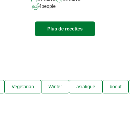
4
people
Plus de recettes
.
Vegetarian
Winter
asiatique
boeuf
ées de recettes, des astuce
xclusives directement dans v