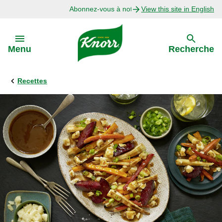
Abonnez-vous à notre infolettre
View this site in English
Skip to:
Menu
Recherche
Recettes
Précédent
Explorer
Recettes avec Bouillon
Recettes par Ingrédient
Recettes par Occasion