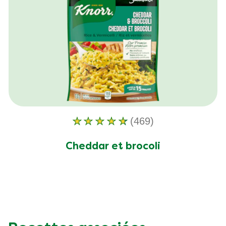
(469)
La
note
Cheddar et brocoli
moyenne
de
ce
Cheddar
Broccoli
Rice