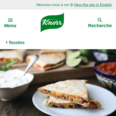
Abonnez-vous à notre infolettre
View this site in English
Skip to:
Menu
Recherche
Recettes
Précédent
Explorer
Recettes avec Bouillon
Recettes par Ingrédient
Recettes par Occasion