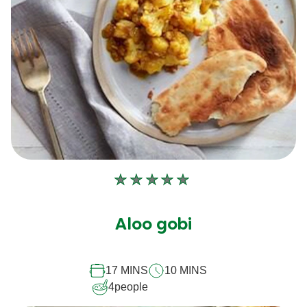
Aucune
évaluation
soumise
Aloo gobi
pour
ce
17 MINS
10 MINS
recipe
4
people