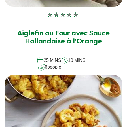
Aucune
évaluation
soumise
Aiglefin au Four avec Sauce
pour
Hollandaise à l'Orange
ce
recipe
25 MINS
10 MINS
6
people