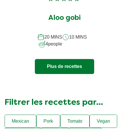
Aucune
évaluation
soumise
Aloo gobi
pour
ce
20 MINS
10 MINS
recipe
4
people
Plus de recettes
Filtrer les recettes par...
Mexican
Pork
Tomato
Vegan