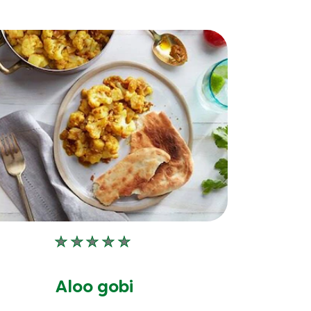
Aucune
évaluation
soumise
Aloo gobi
pour