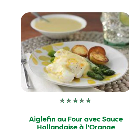
Aucune
évaluation
soumise
Aiglefin au Four avec Sauce
pour
Hollandaise à l'Orange