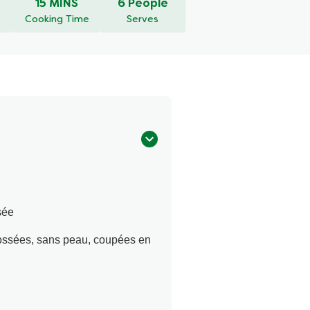
15 MINS
6 People
Cooking Time
Serves
sée
ésossées, sans peau, coupées en