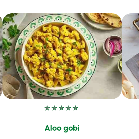
Aucune
évaluation
soumise
Aloo gobi
pour