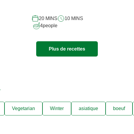
ce
recipe
20 MINS
10 MINS
4
people
Plus de recettes
.
Vegetarian
Winter
asiatique
boeuf