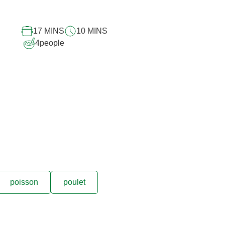
ce
recipe
17 MINS
10 MINS
4
people
poisson
poulet