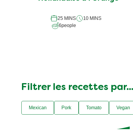
ce
recipe
25 MINS
10 MINS
6
people
Filtrer les recettes par..
Mexican
Pork
Tomato
Vegan