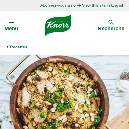
Abonnez-vous à notre infolettre
View this site in English
Skip to:
Menu
Recherche
Recettes
Précédent
Explorer
Recettes avec Bouillon
Recettes par Ingrédient
Recettes par Occasion