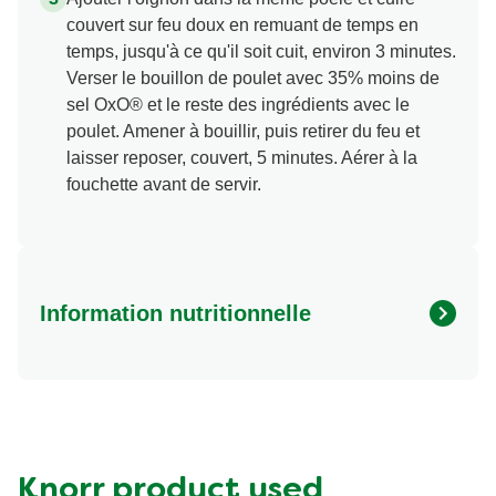
couvert sur feu doux en remuant de temps en
temps, jusqu'à ce qu'il soit cuit, environ 3 minutes.
Verser le bouillon de poulet avec 35% moins de
sel OxO® et le reste des ingrédients avec le
poulet. Amener à bouillir, puis retirer du feu et
laisser reposer, couvert, 5 minutes. Aérer à la
fouchette avant de servir.
Information nutritionnelle
Energy (kcal)
520.0
Protein (g)
30.0 g
Sugar (g)
4.0 g
Fat (g)
6.0 g
Knorr product used
Fibre (g)
5.0 g