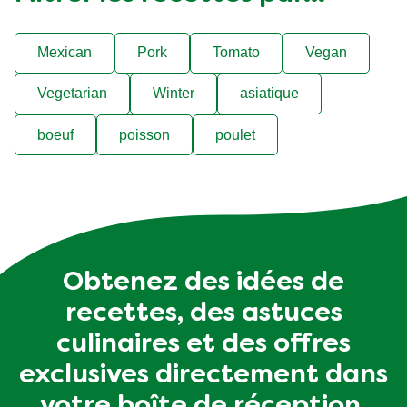
Mexican
Pork
Tomato
Vegan
Vegetarian
Winter
asiatique
boeuf
poisson
poulet
Obtenez des idées de
recettes, des astuces
culinaires et des offres
exclusives directement dans
votre boîte de réception.