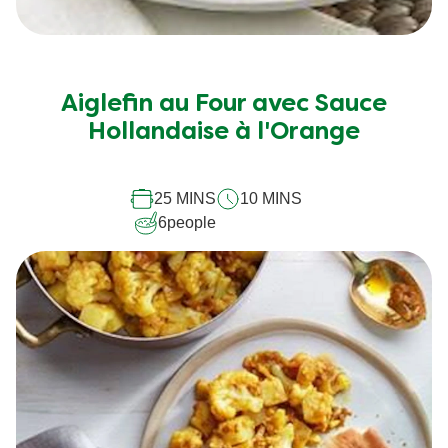
Aucune
évaluation
soumise
Aiglefin au Four avec Sauce
pour
Hollandaise à l'Orange
ce
recipe
25 MINS
10 MINS
6
people