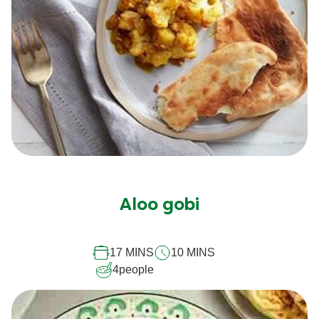
Aucune
évaluation
soumise
Aloo gobi
pour
ce
17 MINS
10 MINS
recipe
4
people