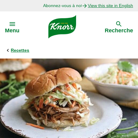
Abonnez-vous à notre infolettre
View this site in English
Skip to:
Menu
Recherche
Recettes
Précédent
Explorer
Recettes avec Bouillon
Recettes par Ingrédient
Recettes par Occasion