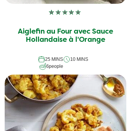
Aucune
évaluation
soumise
Aiglefin au Four avec Sauce
pour
Hollandaise à l'Orange
ce
recipe
25 MINS
10 MINS
6
people