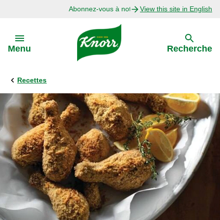
Abonnez-vous à notre infolettre
View this site in English
Skip to:
Menu
Recherche
Recettes
Précédent
Explorer
Recettes avec Bouillon
Recettes par Ingrédient
Recettes par Occasion