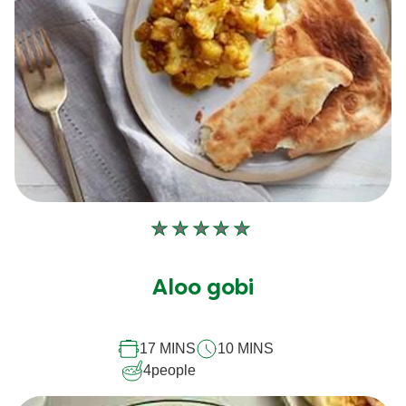
Aucune
évaluation
soumise
Aloo gobi
pour
ce
17 MINS
10 MINS
recipe
4
people