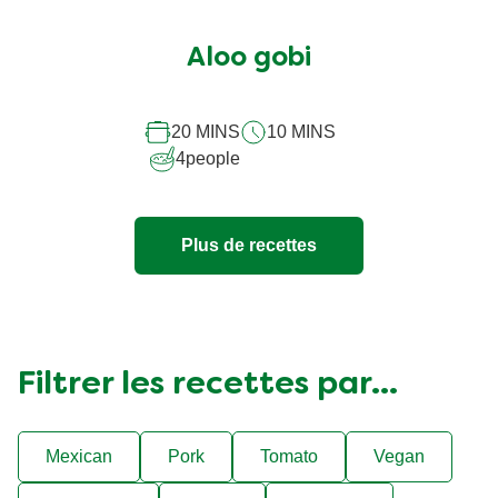
évaluation
soumise
Aloo gobi
pour
ce
20 MINS
10 MINS
recipe
4
people
Plus de recettes
Filtrer les recettes par...
Mexican
Pork
Tomato
Vegan