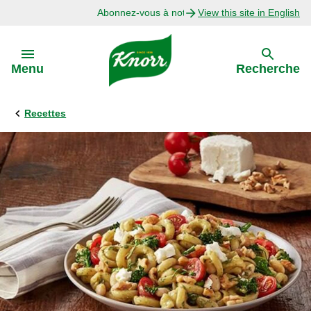
Abonnez-vous à notre infolettre
View this site in English
Skip to:
Menu
Recherche
Recettes
Précédent
Explorer
Recettes avec Bouillon
Recettes par Ingrédient
Recettes par Occasion