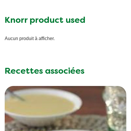
Protein (g)
12.0 g
Sugar (g)
4.0 g
Fat (g)
14.0 g
Knorr product used
Fibre (g)
7.0 g
Aucun produit à afficher.
Recettes associées