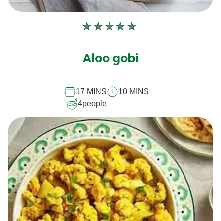
Aucune
évaluation
soumise
Aloo gobi
pour
ce
17 MINS
10 MINS
recipe
4
people