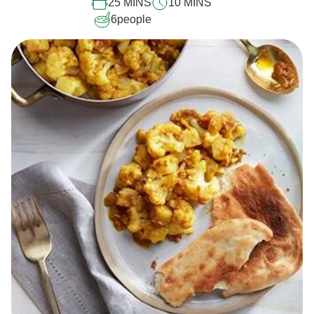
25 MINS
10 MINS
6
people