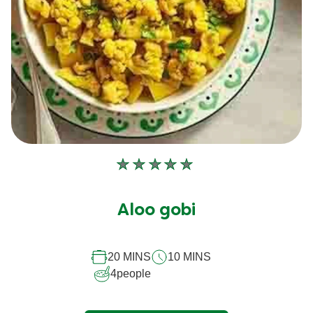
Aucune
évaluation
soumise
Aloo gobi
pour
ce
20 MINS
10 MINS
recipe
4
people