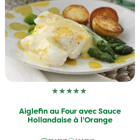
Aucune
évaluation
soumise
Aiglefin au Four avec Sauce
pour
Hollandaise à l'Orange
ce
recipe