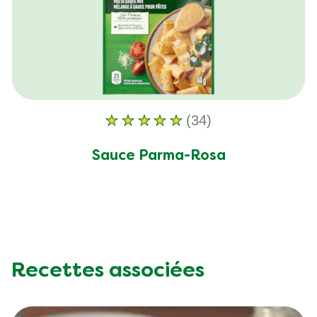
(34)
La
note
Sauce Parma-Rosa
moyenne
de
ce
Sauce
Parma-
Rosa
Recettes associées
est
de
4.9