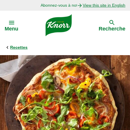
Abonnez-vous à notre infolettre
View this site in English
Skip to:
Menu
Recherche
Recettes
Précédent
Explorer
Recettes avec Bouillon
Recettes par Ingrédient
Recettes par Occasion