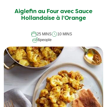
évaluation
soumise
Aiglefin au Four avec Sauce
pour
Hollandaise à l'Orange
ce
recipe
25 MINS
10 MINS
6
people