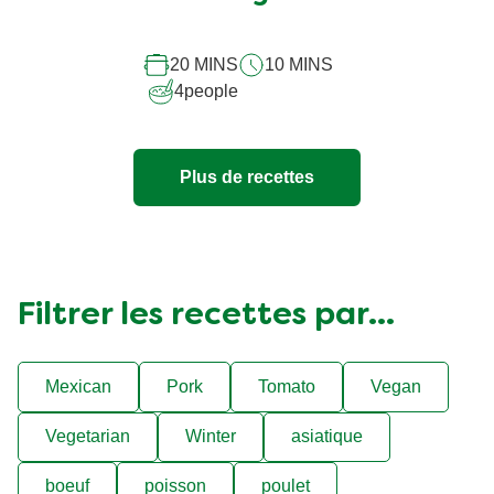
pour
ce
20 MINS
10 MINS
recipe
4
people
Plus de recettes
Filtrer les recettes par...
Mexican
Pork
Tomato
Vegan
Vegetarian
Winter
asiatique
boeuf
poisson
poulet