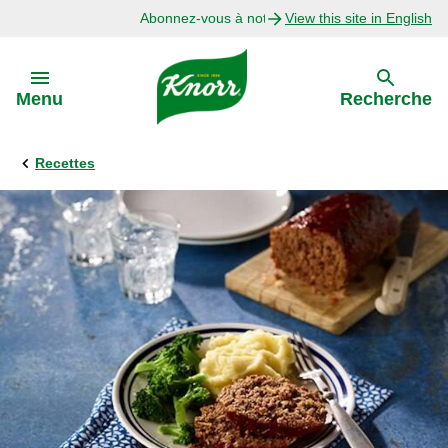
Abonnez-vous à notre infolettre
View this site in English
Skip to:
Menu
Recherche
Recettes
Précédent
Explorer
Recettes avec Bouillon
Recettes par Ingrédient
Recettes par Occasion