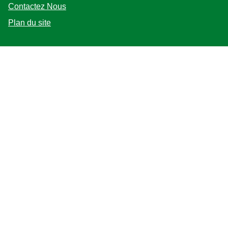
Contactez Nous
Plan du site
Suivez-nous
Emplacement
Canada
Changer de lieu
Adchoices - Do not sell or Share
©2026 Copyright Unilever