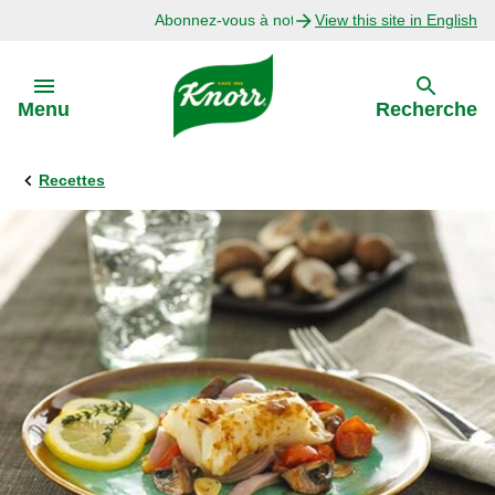
Abonnez-vous à notre infolettre
View this site in English
Skip to:
Menu
Recherche
Recettes
Précédent
Explorer
Recettes avec Bouillon
Recettes par Ingrédient
Recettes par Occasion