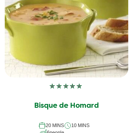
Aucune
évaluation
soumise
Bisque de Homard
pour
ce
20 MINS
10 MINS
recipe
6
people