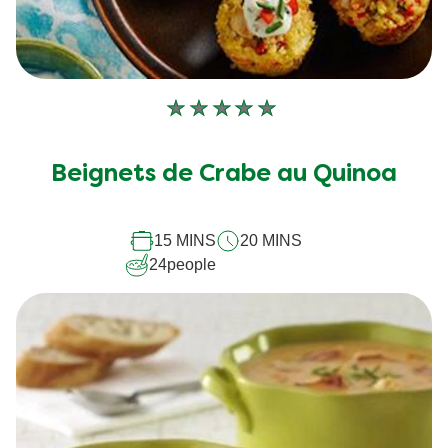
Aucune
évaluation
soumise
Beignets de Crabe au Quinoa
pour
ce
15 MINS
20 MINS
recipe
24
people