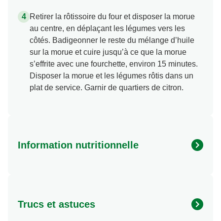
Retirer la rôtissoire du four et disposer la morue
au centre, en déplaçant les légumes vers les
côtés. Badigeonner le reste du mélange d’huile
sur la morue et cuire jusqu’à ce que la morue
s’effrite avec une fourchette, environ 15 minutes.
Disposer la morue et les légumes rôtis dans un
plat de service. Garnir de quartiers de citron.
Information nutritionnelle
Energy (kcal)
190.0
Protein (g)
22.0 g
Trucs et astuces
Sugar (g)
1.0 g
Fat (g)
8.0 g