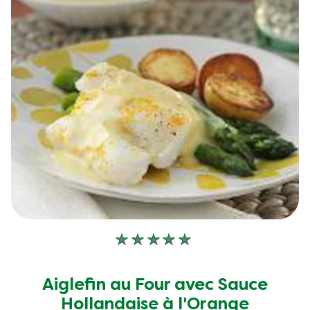
Aucune
évaluation
soumise
Aiglefin au Four avec Sauce
pour
Hollandaise à l'Orange