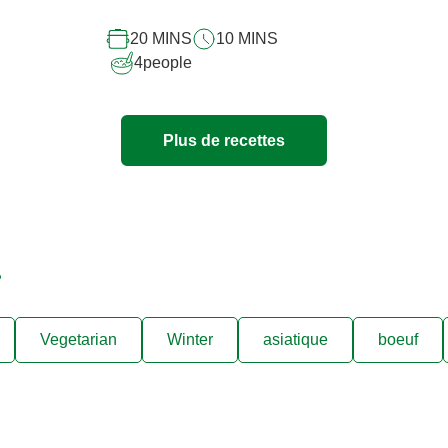
recipe
20 MINS
10 MINS
4
people
Plus de recettes
.
Vegetarian
Winter
asiatique
boeuf