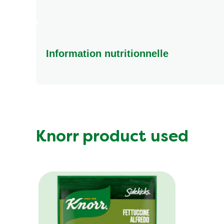
Information nutritionnelle
Energy (kcal)
Protein (g)
Sugar (g)
Fat (g)
Knorr product used
Fibre (g)