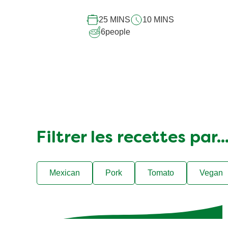
recipe
25 MINS
10 MINS
6
people
Filtrer les recettes par..
Mexican
Pork
Tomato
Vegan