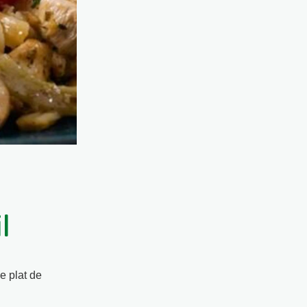
l
e plat de