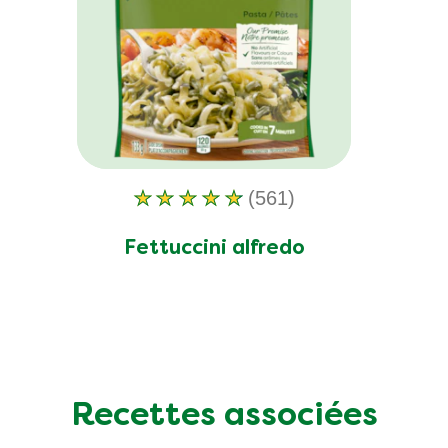
(561)
La
note
Fettuccini alfredo
moyenne
de
ce
Fettuccini
alfredo
est
Recettes associées
de
4.6