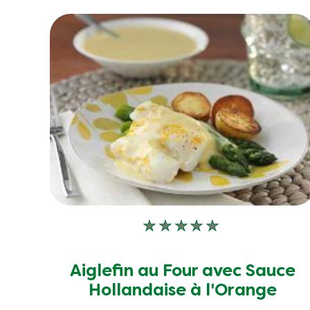
sur
5
à
partir
de
561
notes.
Aucune
évaluation
soumise
Aiglefin au Four avec Sauce
pour
Hollandaise à l'Orange
ce