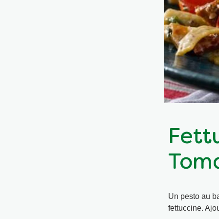
Fett
Toma
Un pesto au ba
fettuccine. Aj