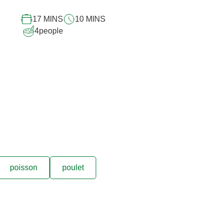
recipe
17 MINS
10 MINS
4
people
poisson
poulet