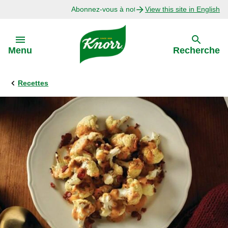
Abonnez-vous à notre infolettre
View this site in English
Skip to:
Menu
Recherche
Recettes
Précédent
Explorer
Recettes avec Bouillon
Recettes par Ingrédient
Recettes par Occasion