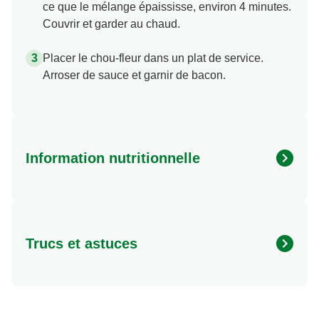
ce que le mélange épaississe, environ 4 minutes.
Couvrir et garder au chaud.
Placer le chou-fleur dans un plat de service.
Arroser de sauce et garnir de bacon.
Information nutritionnelle
Energy (kcal)
270.0
Protein (g)
13.0 g
Trucs et astuces
Sugar (g)
16.0 g
Fat (g)
14.0 g
Chaque portion de ce plat est une excellente source
Fibre (g)
6.0 g
de fibres et de vitamine C.