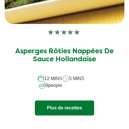
Aucune
évaluation
soumise
Asperges Rôties Nappées De
pour
Sauce Hollandaise
ce
recipe
12 MINS
5 MINS
8
people
Plus de recettes