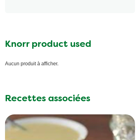
Energy (kcal)
230.0
Protein (g)
13.0 g
Sugar (g)
4.0 g
Fat (g)
15.0 g
Knorr product used
Fibre (g)
3.0 g
Aucun produit à afficher.
Recettes associées