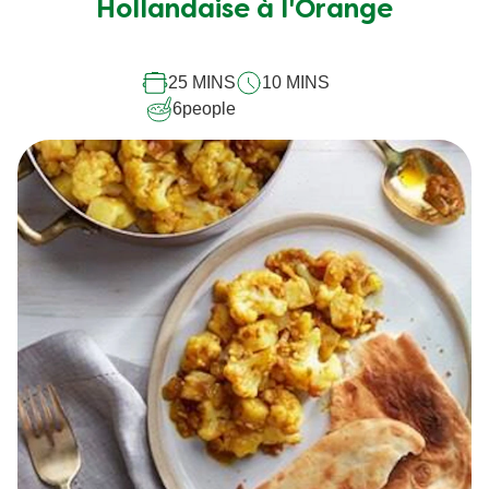
pour
Hollandaise à l'Orange
ce
recipe
25 MINS
10 MINS
6
people