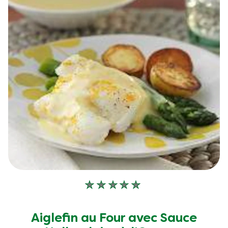
Aucune
évaluation
soumise
Aiglefin au Four avec Sauce