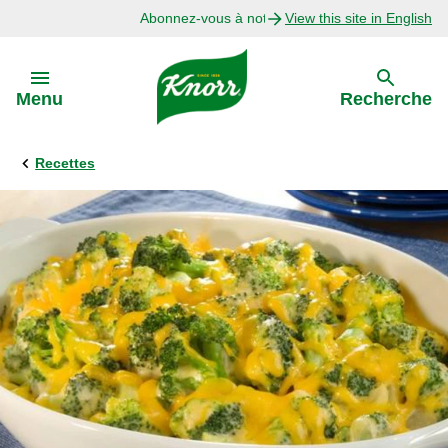
Abonnez-vous à notre infolettre
View this site in English
Skip to:
Menu
Recherche
Recettes
Précédent
Explorer
Recettes avec Bouillon
Recettes par Ingrédient
Recettes par Occasion