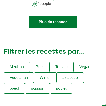
recipe
4
people
Plus de recettes
Filtrer les recettes par...
Mexican
Pork
Tomato
Vegan
Vegetarian
Winter
asiatique
boeuf
poisson
poulet