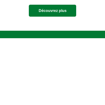
Découvrez plus
Mentions légales
Politique de confidentialité
Paramètres des cookies
Accessibilité
Conditions d'utilisation
Assistance
Questions fréquemment posées