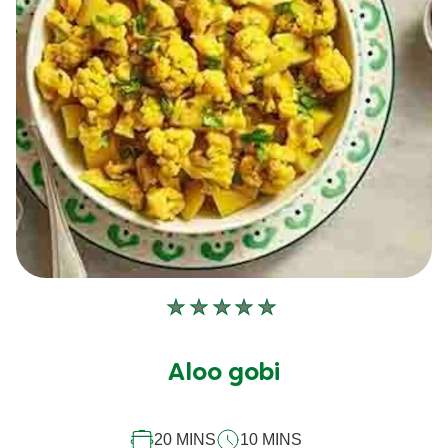
Aucune
évaluation
soumise
Aloo gobi
pour
ce
20 MINS
10 MINS