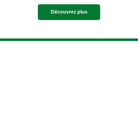
Découvrez plus
Mentions légales
Politique de confidentialité
Paramètres des cookies
Accessibilité
Conditions d'utilisation
Assistance
Questions fréquemment posées