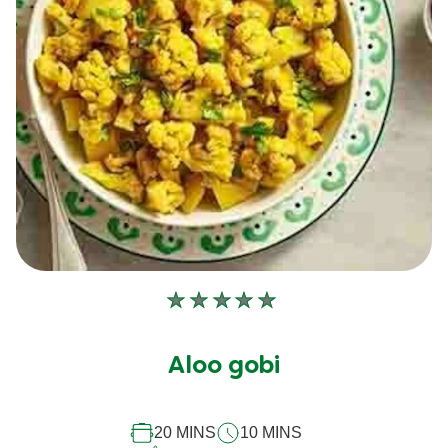
Aucune
évaluation
soumise
Aloo gobi
pour
ce
20 MINS
10 MINS
recipe