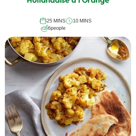
Hollandaise à l'Orange
ce
recipe
25 MINS
10 MINS
6
people