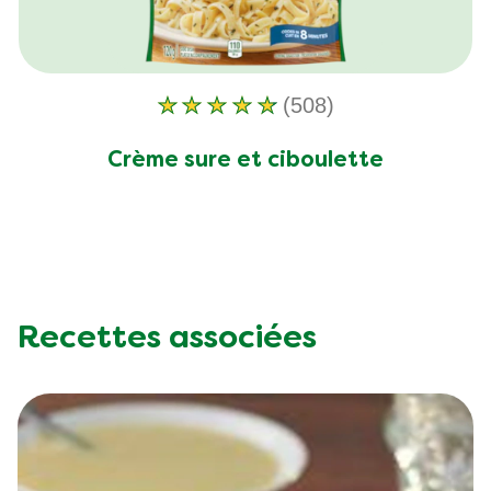
(508)
La
note
Crème sure et ciboulette
moyenne
de
ce
Sour
Cream
and
Recettes associées
Chives
Pasta
Side
Dish
est
de