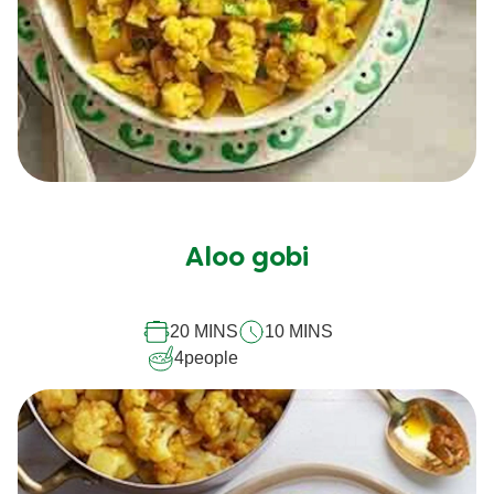
Aucune
évaluation
soumise
Aloo gobi
pour
ce
20 MINS
10 MINS
recipe
4
people