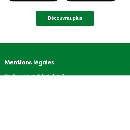
Sidekicks®
Bouillons style maison
Découvrez plus
Mentions légales
Politique de confidentialité
Paramètres des cookies
Accessibilité
Conditions d'utilisation