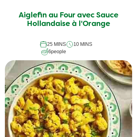
Aucune
évaluation
soumise
Aiglefin au Four avec Sauce
pour
Hollandaise à l'Orange
ce
recipe
25 MINS
10 MINS
6
people