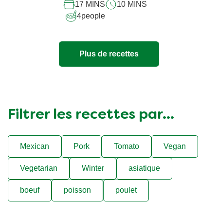
soumise
Aloo gobi
pour
ce
17 MINS
10 MINS
recipe
4
people
Plus de recettes
Filtrer les recettes par...
Mexican
Pork
Tomato
Vegan
Vegetarian
Winter
asiatique