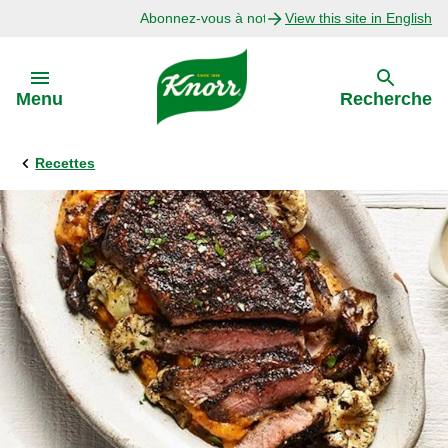
Abonnez-vous à notre infolettre
View this site in English
Skip to:
Menu
Recherche
Recettes
Précédent
Explorer
Recettes avec Bouillon
Recettes par Ingrédient
Recettes par Occasion