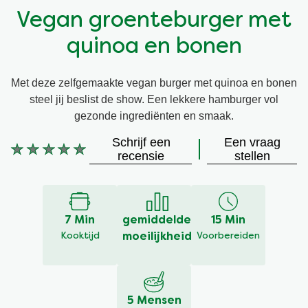
Vegan groenteburger met
Vegetarisch
Kruiding
quinoa en bonen
Ingrediënten
Groentewraps
Met deze zelfgemaakte vegan burger met quinoa en bonen
steel jij beslist de show. Een lekkere hamburger vol
Groentewraps
Kant en Klaar
gezonde ingrediënten en smaak.
Schrijf een
Een vraag
Gelegenheden
Snackpots
Geen
recensie
stellen
beoordelingen
ingediend
voor
deze
7 Min
gemiddelde
15 Min
recipe
Kooktijd
moeilijkheid
Voorbereiden
5 Mensen