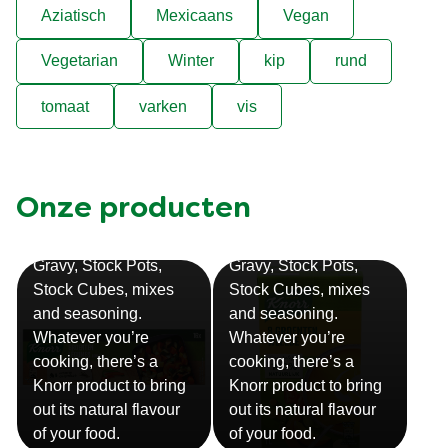
Aziatisch
Mexicaans
Vegan
Vegetarian
Winter
kip
rund
tomaat
varken
vis
Onze producten
Bouillon
Soep
Gravy, Stock Pots,
Gravy, Stock Pots,
Stock Cubes, mixes
Stock Cubes, mixes
and seasoning.
and seasoning.
Whatever you’re
Whatever you’re
cooking, there’s a
cooking, there’s a
Knorr product to bring
Knorr product to bring
out its natural flavour
out its natural flavour
Sauzen
of your food.
of your food.
Snackpots
Onze Knorr sauzen