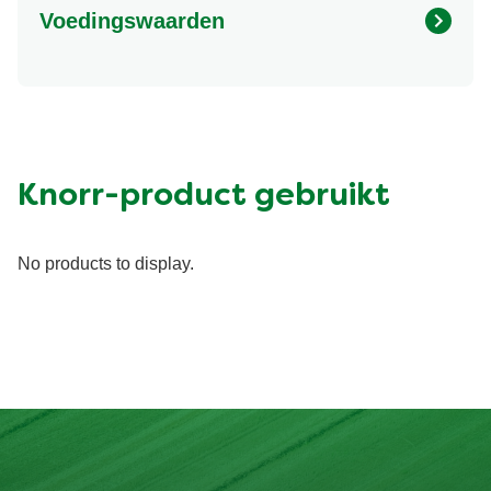
Voedingswaarden
Energy (kcal)
558.46 kcal
Eiwit (g)
20.34 g
Vet (g)
16.44 g
Suiker (g)
12.2 g
Knorr-product gebruikt
Vezel (g)
11.06 g
No products to display.