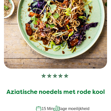
Geen
beoordelingen
ingediend
Aziatische noedels met rode kool
voor
deze
recipe
15 Min
lage moeilijkheid