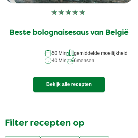
Geen
beoordelingen
ingediend
Beste bolognaisesaus van België
voor
deze
recipe
50 Min
gemiddelde moeilijkheid
40 Min
6
mensen
Bekijk alle recepten
Filter recepten op