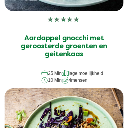
Geen
beoordelingen
ingediend
Aardappel gnocchi met
voor
deze
geroosterde groenten en
recipe
geitenkaas
25 Min
lage moeilijkheid
10 Min
4
mensen