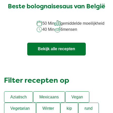
ingediend
Beste bolognaisesaus van België
voor
deze
recipe
50 Min
gemiddelde moeilijkheid
40 Min
6
mensen
Bekijk alle recepten
Filter recepten op
Aziatisch
Mexicaans
Vegan
Vegetarian
Winter
kip
rund