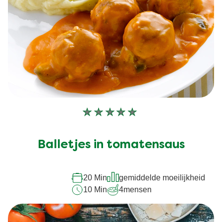
Geen
beoordelingen
ingediend
Balletjes in tomatensaus
voor
deze
recipe
20 Min
gemiddelde moeilijkheid
10 Min
4
mensen