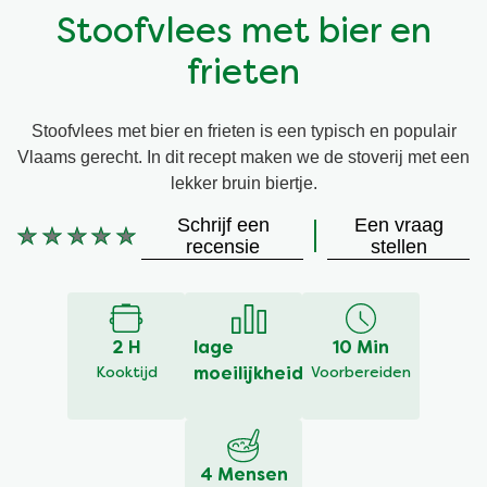
Stoofvlees met bier en
Vegetarisch
Kruiding
frieten
Ingrediënten
Groentewraps
Stoofvlees met bier en frieten is een typisch en populair
Vlaams gerecht. In dit recept maken we de stoverij met een
Groentewraps
Kant en Klaar
lekker bruin biertje.
Schrijf een
Een vraag
Gelegenheden
Snackpots
Geen
recensie
stellen
beoordelingen
ingediend
voor
deze
2 H
lage
10 Min
recipe
Kooktijd
moeilijkheid
Voorbereiden
4 Mensen