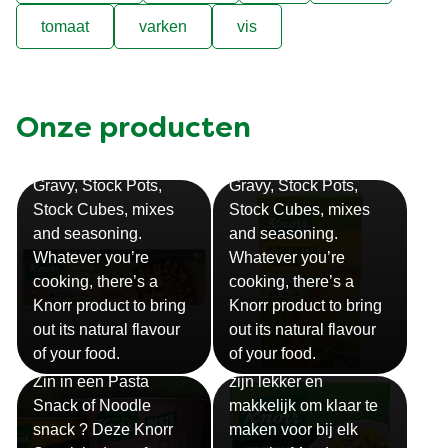
tomaat
varken
vis
Onze producten
Bouillon
Soep
Gravy, Stock Pots,
Gravy, Stock Pots,
Stock Cubes, mixes
Stock Cubes, mixes
and seasoning.
and seasoning.
Whatever you’re
Whatever you’re
cooking, there’s a
cooking, there’s a
Knorr product to bring
Knorr product to bring
out its natural flavour
out its natural flavour
Sauzen
of your food.
of your food.
Snackpots
Onze Knorr sauzen
Zin in een Pasta
zijn lekker en
Snack of Noodle
makkelijk om klaar te
snack ? Deze Knorr
maken voor bij elk