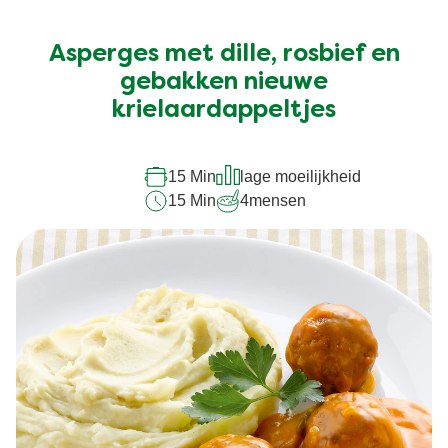
beoordelingen
ingediend
Asperges met dille, rosbief en
voor
deze
gebakken nieuwe
recipe
krielaardappeltjes
15 Min
lage moeilijkheid
15 Min
4
mensen