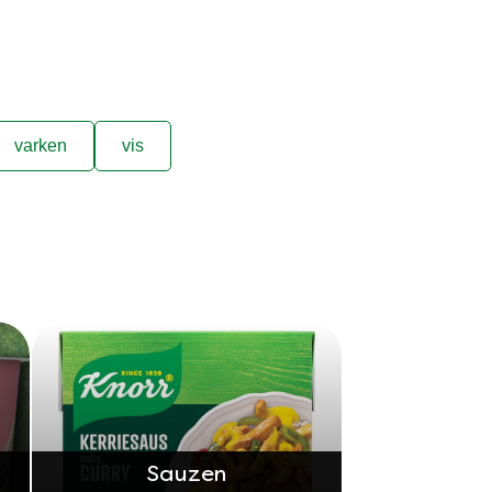
varken
vis
Sauzen