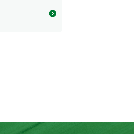
626.15 kcal
16.74 g
25.25 g
19.76 g
10.03 g