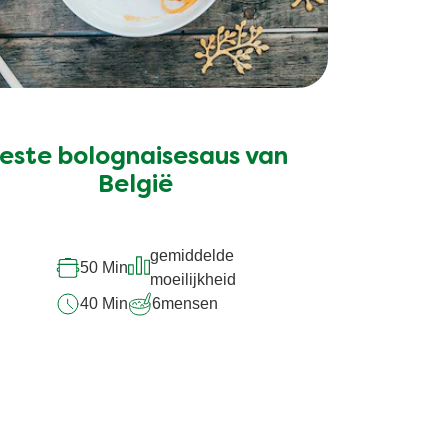
este bolognaisesaus van
België
gemiddelde
50 Min
moeilijkheid
40 Min
6
mensen