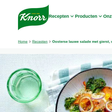
Skip to:
Main content
Footer
Recepten
Producten
Onz
Home
Recepten
Oosterse lauwe salade met gierst,