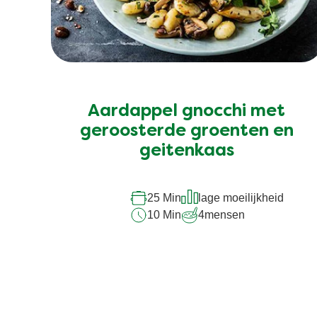
Aardappel gnocchi met
geroosterde groenten en
geitenkaas
25 Min
lage moeilijkheid
10 Min
4
mensen