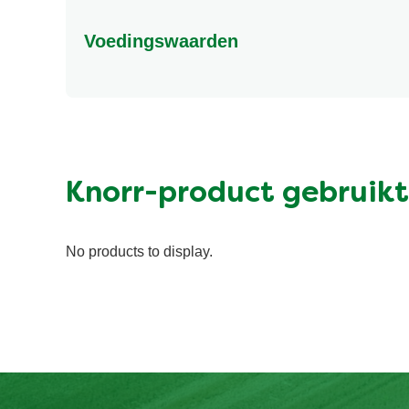
Voedingswaarden
Energy (kcal)
Eiwit (g)
Vet (g)
Suiker (g)
Knorr-product gebruikt
Vezel (g)
No products to display.