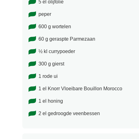
5 el olijfolie
peper
600 g wortelen
60 g geraspte Parmezaan
½ kl currypoeder
300 g gierst
1 rode ui
1 el Knorr Vloeibare Bouillon Morocco
1 el honing
2 el gedroogde veenbessen