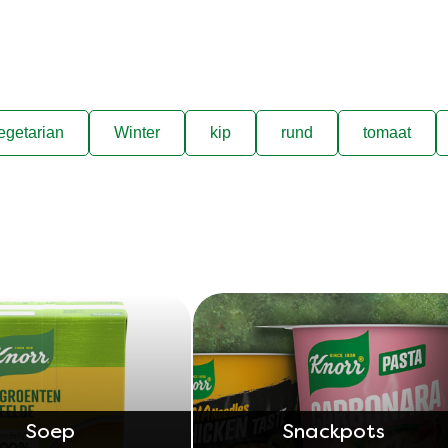
egetarian
Winter
kip
rund
tomaat
Soep
Snackpots