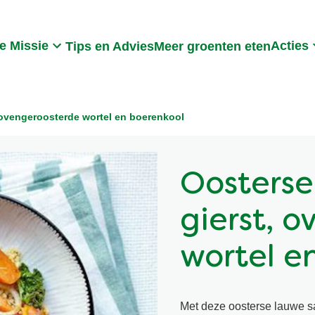
Search
e Missie
Acties
Tips en Advies
Meer groenten eten
 ovengeroosterde wortel en boerenkool
Oosterse
gierst, 
wortel e
Met deze oosterse lauwe sa