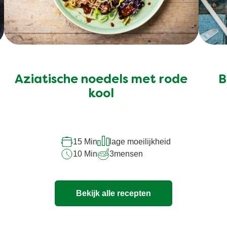
Aziatische noedels met rode
B
kool
15 Min
lage moeilijkheid
10 Min
3
mensen
Bekijk alle recepten