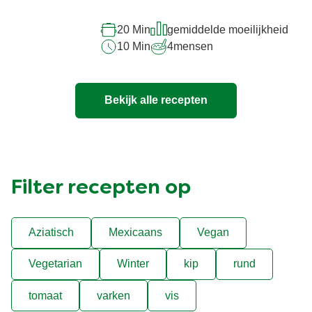
beoordelingen
ingediend
Gegrilde asperges, kipburgertjes
voor
en pastasalade
deze
recipe
20 Min
gemiddelde moeilijkheid
10 Min
4
mensen
Bekijk alle recepten
Filter recepten op
Aziatisch
Mexicaans
Vegan