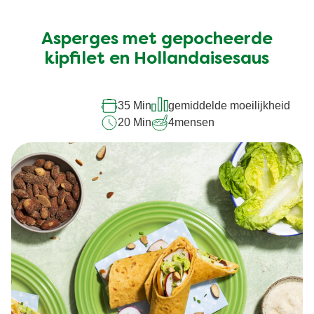
Geen
beoordelingen
ingediend
Asperges met gepocheerde
voor
kipfilet en Hollandaisesaus
deze
recipe
35 Min
gemiddelde moeilijkheid
20 Min
4
mensen