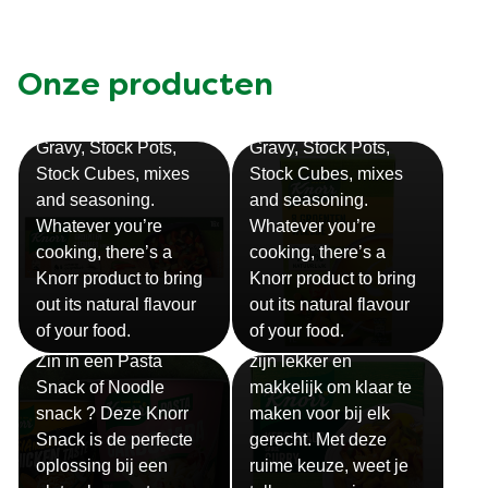
Vegetarian
Winter
kip
rund
tomaat
varken
vis
Onze producten
Bouillon
Soep
Gravy, Stock Pots,
Gravy, Stock Pots,
Stock Cubes, mixes
Stock Cubes, mixes
and seasoning.
and seasoning.
Whatever you’re
Whatever you’re
cooking, there’s a
cooking, there’s a
Knorr product to bring
Knorr product to bring
out its natural flavour
out its natural flavour
Sauzen
of your food.
of your food.
Snackpots
Onze Knorr sauzen
Zin in een Pasta
zijn lekker en
Snack of Noodle
makkelijk om klaar te