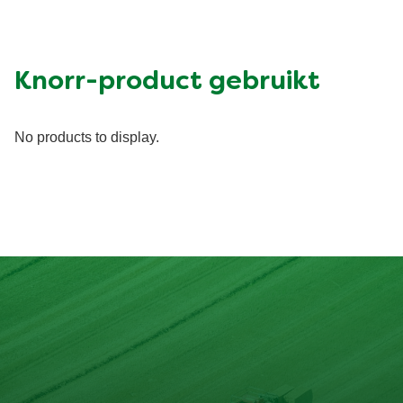
Energy (kcal)
647.39 kcal
Eiwit (g)
8.84 g
Vet (g)
49.73 g
Suiker (g)
8.27 g
Knorr-product gebruikt
Vezel (g)
8.92 g
No products to display.