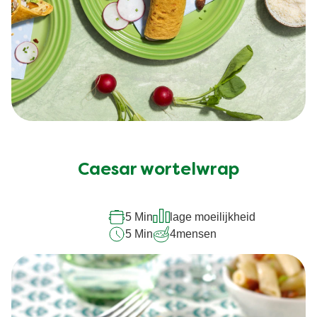
Caesar wortelwrap
5 Min
lage moeilijkheid
5 Min
4
mensen