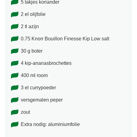
2 lente-uitjes
5 takjes koriander
2 el olijfolie
2 tl azijn
0.75 Knorr Bouillon Finesse Kip Low salt
30 g boter
4 kip-ananasbrochettes
400 ml room
3 el currypoeder
versgemalen peper
zout
Extra nodig: aluminiumfolie