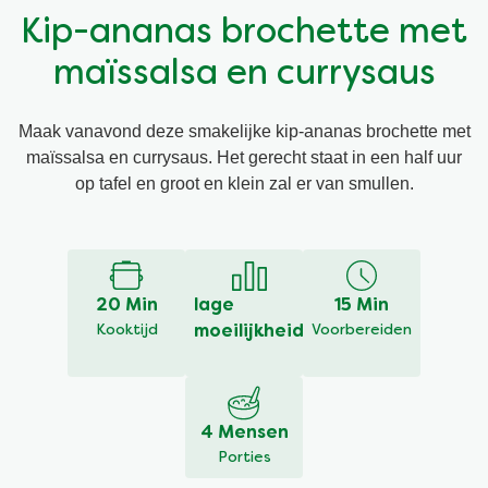
Kip-ananas brochette met
Vegetarisch
Kruiding
maïssalsa en currysaus
Ingrediënten
Groentewraps
Maak vanavond deze smakelijke kip-ananas brochette met
maïssalsa en currysaus. Het gerecht staat in een half uur
Groentewraps
Kant en Klaar
op tafel en groot en klein zal er van smullen.
Schrijf een
Een vraag
Gelegenheden
Snackpots
recensie
stellen
Geen
beoordelingen
ingediend
voor
20 Min
lage
15 Min
deze
Kooktijd
moeilijkheid
Voorbereiden
recipe
4 Mensen