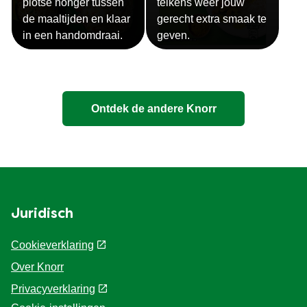
snack ? Deze Knorr
maken voor bij elk
Snack is de perfecte
gerecht. Met deze
oplossing bij een
ruime keuze, weet je
plotse honger tussen
telkens weer jouw
de maaltijden en klaar
gerecht extra smaak te
in een handomdraai.
geven.
Ontdek de andere Knorr
Juridisch