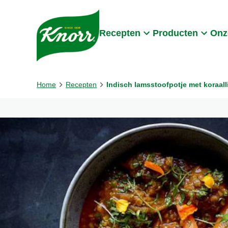
Skip to:
Main content
Footer
Recepten
Producten
Onz
Home
Recepten
Indisch lamsstoofpotje met koraal