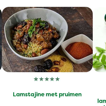
Geen
beoordelingen
ingediend
Lamstajine met pruimen
voor
deze
la
recipe