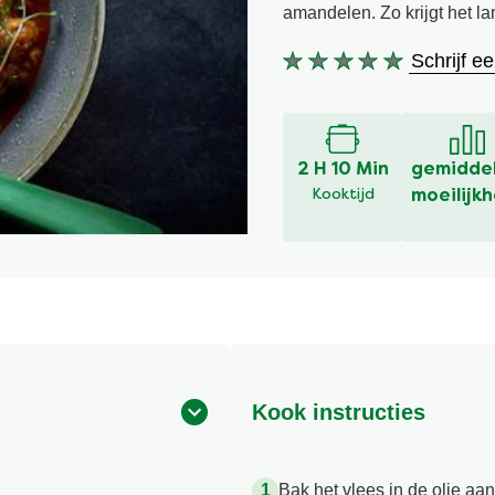
amandelen. Zo krijgt het l
Schrijf e
Geen
beoordelingen
ingediend
voor
deze
2 H 10 Min
gemidde
recipe
Kooktijd
moeilijkh
Kook instructies
Bak het vlees in de olie aa