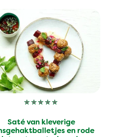
Geen
beoordelingen
ingediend
Saté van kleverige
voor
deze
msgehaktballetjes en rode
recipe