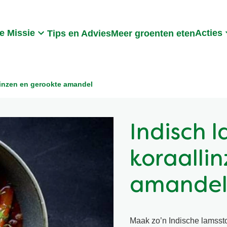
Search
e Missie
Acties
Tips en Advies
Meer groenten eten
linzen en gerookte amandel
Indisch 
koraalli
amande
Maak zo’n Indische lamssto