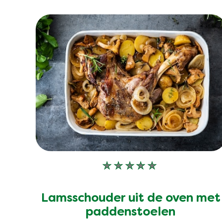
Geen
beoordelingen
ingediend
Lamsschouder uit de oven met
voor
deze
paddenstoelen
recipe