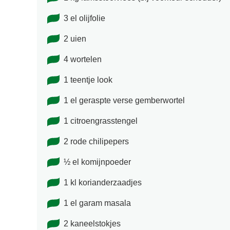
3 el olijfolie
2 uien
4 wortelen
1 teentje look
1 el geraspte verse gemberwortel
1 citroengrasstengel
2 rode chilipepers
½ el komijnpoeder
1 kl korianderzaadjes
1 el garam masala
2 kaneelstokjes