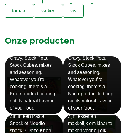
tomaat
varken
vis
Onze producten
Bouillon
Soep
Gravy, Stock Pots,
Gravy, Stock Pots,
Stock Cubes, mixes
Stock Cubes, mixes
and seasoning.
and seasoning.
Whatever you’re
Whatever you’re
cooking, there’s a
cooking, there’s a
Knorr product to bring
Knorr product to bring
out its natural flavour
out its natural flavour
Sauzen
of your food.
of your food.
Snackpots
Onze Knorr sauzen
Zin in een Pasta
zijn lekker en
Snack of Noodle
makkelijk om klaar te
snack ? Deze Knorr
maken voor bij elk