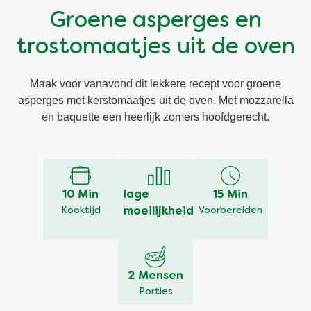
Groene asperges en
Vegetarisch
Kruiding
trostomaatjes uit de oven
Ingrediënten
Groentewraps
Maak voor vanavond dit lekkere recept voor groene
asperges met kerstomaatjes uit de oven. Met mozzarella
Groentewraps
Kant en Klaar
en baquette een heerlijk zomers hoofdgerecht.
Gelegenheden
Snackpots
10 Min
lage
15 Min
Kooktijd
moeilijkheid
Voorbereiden
2 Mensen
Porties