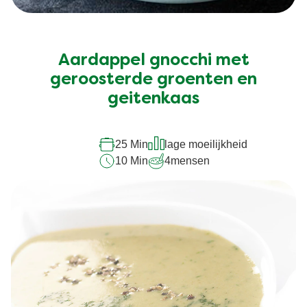
Aardappel gnocchi met
geroosterde groenten en
geitenkaas
25 Min
lage moeilijkheid
10 Min
4
mensen