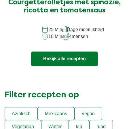
Courgetterolletjes met spinazie,
ricotta en tomatensaus
25 Min
lage moeilijkheid
10 Min
4
mensen
Bekijk alle recepten
Filter recepten op
Aziatisch
Mexicaans
Vegan
Vegetarian
Winter
kip
rund