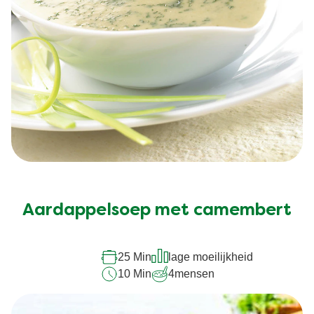
Aardappelsoep met camembert
25 Min
lage moeilijkheid
10 Min
4
mensen