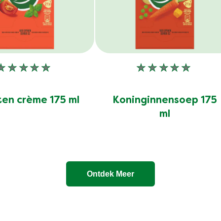
Geen
Geen
beoordelingen
beoordelinge
ingediend
ingediend
en crème 175 ml
Koninginnensoep 175
voor
voor
ml
deze
deze
product
product
Ontdek Meer