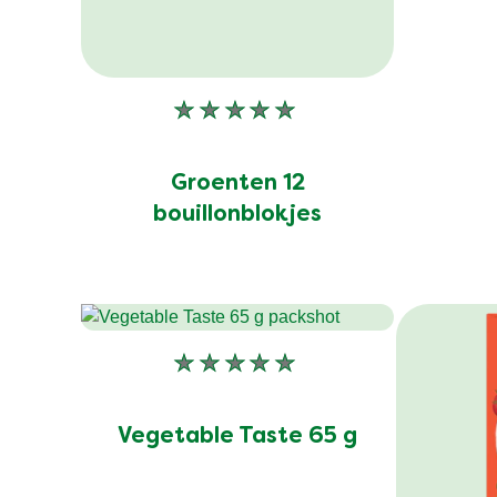
Geen
beoordelingen
ingediend
Groenten 12
voor
bouillonblokjes
deze
product
Geen
beoordelingen
ingediend
Vegetable Taste 65 g
voor
deze