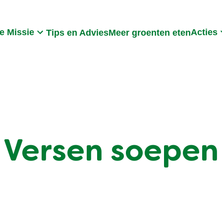
Search
e Missie
Acties
Tips en Advies
Meer groenten eten
Versen soepen