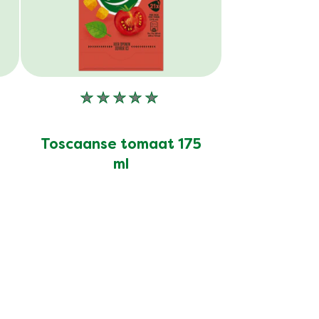
Geen
n
beoordelingen
ingediend
Toscaanse tomaat 175
voor
ml
deze
product