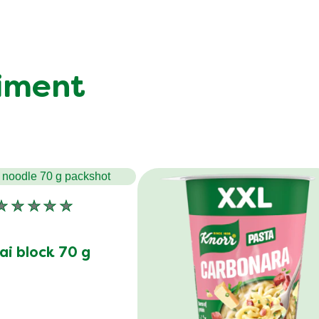
timent
Geen
beoordelingen
ingediend
ai block 70 g
voor
deze
product