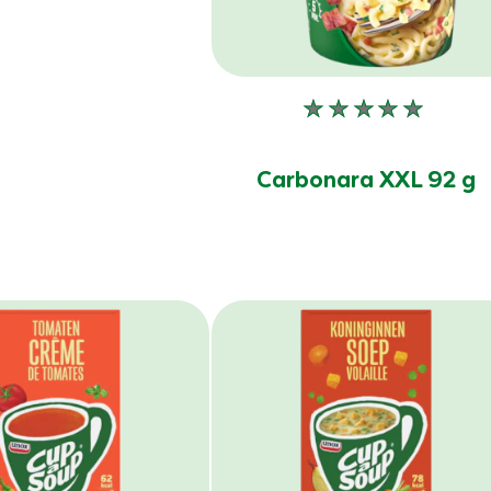
Geen
beoordelinge
ingediend
Carbonara XXL 92 g
voor
deze
product