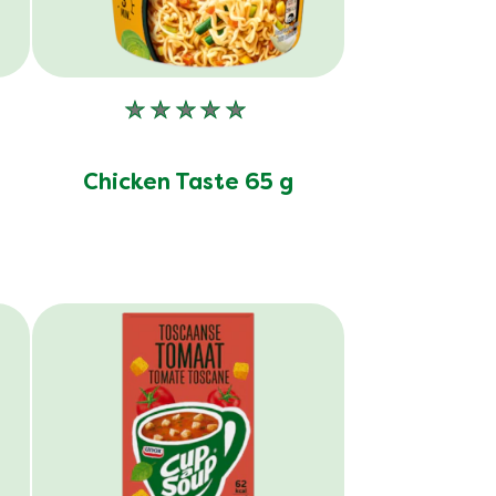
Geen
n
beoordelingen
ingediend
Chicken Taste 65 g
voor
deze
product