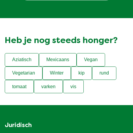
Heb je nog steeds honger?
Aziatisch
Mexicaans
Vegan
Vegetarian
Winter
kip
rund
tomaat
varken
vis
Juridisch