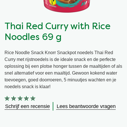
Vegetarisch
Kruiding
Thai Red Curry with Rice
Ingrediënten
Groentewraps
Noodles 69 g
Groentewraps
Kant en Klaar
Rice Noodle Snack Knorr Snackpot noedels Thai Red
Curry met rijstnoedels is de ideale snack en de perfecte
Gelegenheden
Snackpots
oplossing bij een plotse honger tussen de maaltijden of als
snel alternatief voor een maaltijd. Gewoon kokend water
toevoegen, goed doorroeren, 5 minuutjes wachten en je
noedels snack is klaar!
Geen
beoordelingen
Schrijf een recensie
Lees beantwoorde vragen
ingediend
voor
deze
product