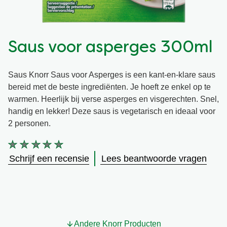
Vegetarisch
Kruiding
Saus voor asperges 300ml
Ingrediënten
Groentewraps
Saus Knorr Saus voor Asperges is een kant-en-klare saus
Groentewraps
Kant en Klaar
bereid met de beste ingrediënten. Je hoeft ze enkel op te
warmen. Heerlijk bij verse asperges en visgerechten. Snel,
Gelegenheden
Snackpots
handig en lekker! Deze saus is vegetarisch en ideaal voor
2 personen.
Geen
beoordelingen
Schrijf een recensie
Lees beantwoorde vragen
ingediend
voor
deze
product
Andere Knorr Producten