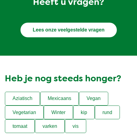
Heeft u vragen?
Lees onze veelgestelde vragen
Heb je nog steeds honger?
Aziatisch
Mexicaans
Vegan
Vegetarian
Winter
kip
rund
tomaat
varken
vis