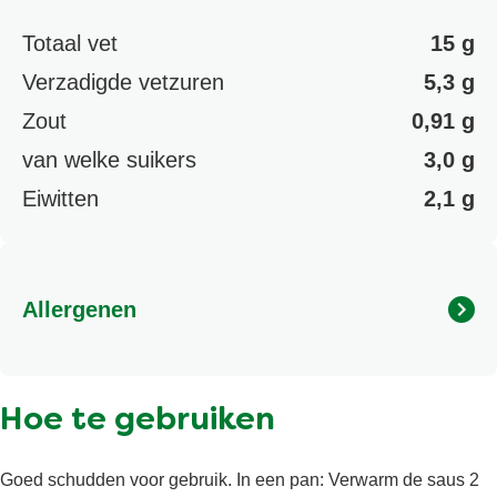
Totaal vet
15 g
Verzadigde vetzuren
5,3 g
Zout
0,91 g
van welke suikers
3,0 g
Eiwitten
2,1 g
Allergenen
Bevat: Eigeel, Melkpodwer, SELDERIJ. Kan SOJA en
MOSTERD bevatten.
Hoe te gebruiken
Goed schudden voor gebruik. In een pan: Verwarm de saus 2