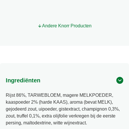
deze
Risotto
Truffle
175
g
Andere Knorr Producten
is
5.0
van
de
5
op
basis
van
1
Ingrediënten
beoordelingen.
Rijst 86%, TARWEBLOEM, magere MELKPOEDER,
kaaspoeder 2% (harde KAAS), aroma (bevat MELK),
gejodeerd zout, uipoeder, gistextract, champignon 0,3%,
zout, truffel 0,1%, extra olijfolie verkregen bij de eerste
persing, maltodextrine, witte wijnextract.