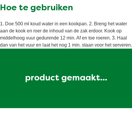
ROGGE, GERST, HAVER, EI, SOJA, SELDERIJ,
Hoe te gebruiken
MOSTERD bevatten.
1. Doe 500 ml koud water in een kookpan. 2. Breng het water
aan de kook en roer de inhoud van de zak erdoor. Kook op
middelhoog vuur gedurende 12 min. Af en toe roeren. 3. Haal
dan van het vuur en laat het nog 1 min. staan voor het serveren.
product gemaakt...