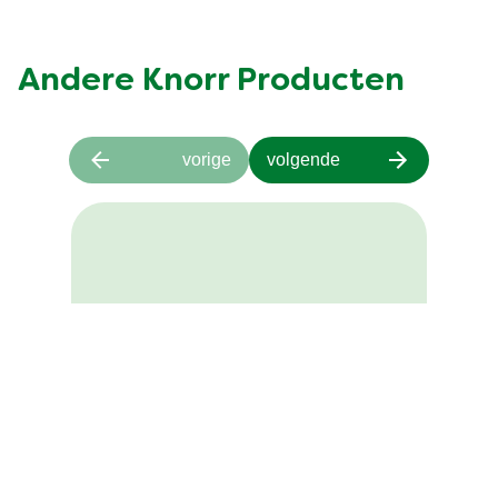
afdeling. Ik wil je nogmaals bedanken voor het compliment en
een hele fijne dag wensen! Groetjes, Metha van Knorr
Nuttig
Delen
Verslag doen
Andere Knorr Producten
vorige
volgende