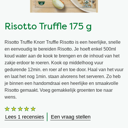
Vegetarisch
Kruiding
Risotto Truffle 175 g
Ingrediënten
Groentewraps
Risotto Truffle Knorr Truffle Risotto is een heerlijke, snelle
Groentewraps
Kant en Klaar
en eenvoudig te bereiden Risotto. Je hoeft enkel 500ml
koud water aan de kook te brengen en de inhoud van het
Gelegenheden
Snackpots
zakje erdoor te roeren. Kook op middelhoog vuur
gedurende 12min. en roer af en toe door. Haal van het vuur
en laat het nog 1min. staan alvorens het serveren. Zo heb
je binnen een handomdraai een heerlijke en smaakvolle
Risotto gemaakt. Voeg gemakkelijk groenten toe naar
wens.
De
gemiddelde
Lees 1 recensies
Een vraag stellen
beoordeling
van