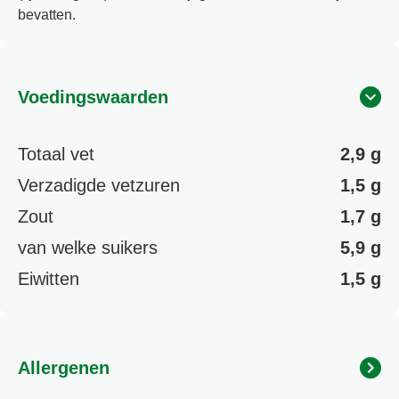
bevatten.
Voedingswaarden
Totaal vet
2,9 g
Verzadigde vetzuren
1,5 g
Zout
1,7 g
van welke suikers
5,9 g
Eiwitten
1,5 g
Allergenen