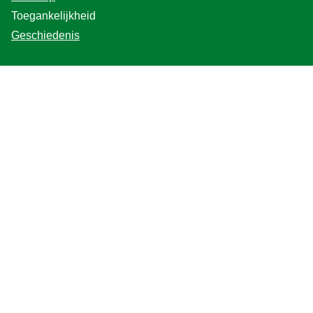
Site Map
Toegankelijkheid
Geschiedenis
Hulp
Veelgestelde vragen
Gebruiksvoorwaarden
Winkel zoeker
Contacteer ons
Voor de Professionals
Home