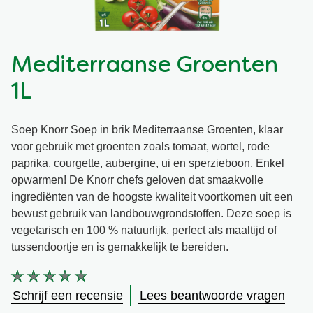
Vegetarisch
Kruiding
Mediterraanse Groenten
Ingrediënten
Groentewraps
1L
Groentewraps
Kant en Klaar
Soep Knorr Soep in brik Mediterraanse Groenten, klaar
voor gebruik met groenten zoals tomaat, wortel, rode
Gelegenheden
Snackpots
paprika, courgette, aubergine, ui en sperzieboon. Enkel
opwarmen! De Knorr chefs geloven dat smaakvolle
ingrediënten van de hoogste kwaliteit voortkomen uit een
bewust gebruik van landbouwgrondstoffen. Deze soep is
vegetarisch en 100 % natuurlijk, perfect als maaltijd of
tussendoortje en is gemakkelijk te bereiden.
Geen
beoordelingen
Schrijf een recensie
Lees beantwoorde vragen
ingediend