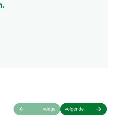
n.
vorige
volgende