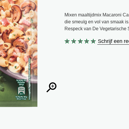
Mixen maaltijdmix Macaroni Car
die smeuïg en vol van smaak i
Respeck van De Vegetarische S
Schrijf een r
Geen
beoordelingen
ingediend
voor
deze
product