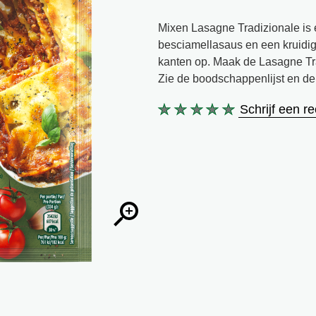
Mixen Lasagne Tradizionale is 
besciamellasaus en een kruidige
kanten op. Maak de Lasagne Trad
Zie de boodschappenlijst en de 
Schrijf een r
Geen
beoordelingen
ingediend
voor
deze
product