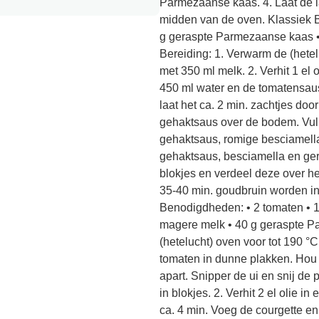
Parmezaanse kaas. 4. Laat de l
midden van de oven. Klassiek 
g geraspte Parmezaanse kaas • 1
Bereiding: 1. Verwarm de (hete
met 350 ml melk. 2. Verhit 1 el
450 ml water en de tomatensaus
laat het ca. 2 min. zachtjes do
gehaktsaus over de bodem. Vul
gehaktsaus, romige besciamella
gehaktsaus, besciamella en ger
blokjes en verdeel deze over he
35-40 min. goudbruin worden in
Benodigdheden: • 2 tomaten • 1 u
magere melk • 40 g geraspte P
(hetelucht) oven voor tot 190 °
tomaten in dunne plakken. Hou
apart. Snipper de ui en snij de 
in blokjes. 2. Verhit 2 el olie 
ca. 4 min. Voeg de courgette en