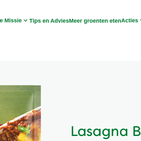
Search
e Missie
Acties
Tips en Advies
Meer groenten eten
Lasagna B