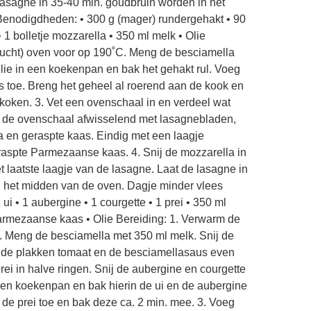
asagne in 35-40 min. goudbruin worden in het
Benodigdheden: • 300 g (mager) rundergehakt • 90
 bolletje mozzarella • 350 ml melk • Olie
lucht) oven voor op 190˚C. Meng de besciamella
 olie in een koekenpan en bak het gehakt rul. Voeg
 toe. Breng het geheel al roerend aan de kook en
orkoken. 3. Vet een ovenschaal in en verdeel wat
 de ovenschaal afwisselend met lasagnebladen,
 en geraspte kaas. Eindig met een laagje
aspte Parmezaanse kaas. 4. Snij de mozzarella in
t laatste laagje van de lasagne. Laat de lasagne in
 het midden van de oven. Dagje minder vlees
i • 1 aubergine • 1 courgette • 1 prei • 350 ml
armezaanse kaas • Olie Bereiding: 1. Verwarm de
C. Meng de besciamella met 350 ml melk. Snij de
 de plakken tomaat en de besciamellasaus even
prei in halve ringen. Snij de aubergine en courgette
in een koekenpan en bak hierin de ui en de aubergine
 de prei toe en bak deze ca. 2 min. mee. 3. Voeg