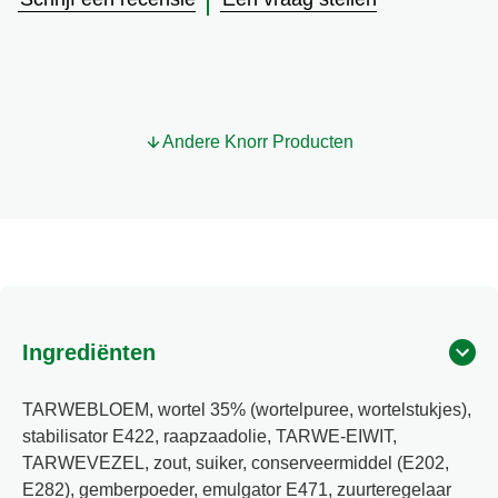
ingediend
voor
deze
product
Andere Knorr Producten
Ingrediënten
TARWEBLOEM, wortel 35% (wortelpuree, wortelstukjes),
stabilisator E422, raapzaadolie, TARWE-EIWIT,
TARWEVEZEL, zout, suiker, conserveermiddel (E202,
E282), gemberpoeder, emulgator E471, zuurteregelaar