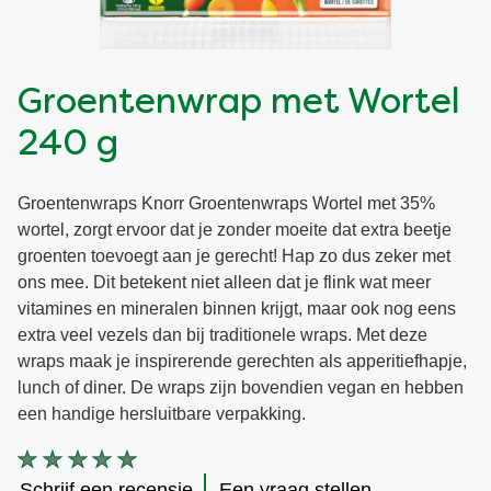
Vegetarisch
Kruiding
Groentenwrap met Wortel
Ingrediënten
Groentewraps
240 g
Groentewraps
Kant en Klaar
Groentenwraps Knorr Groentenwraps Wortel met 35%
wortel, zorgt ervoor dat je zonder moeite dat extra beetje
Gelegenheden
Snackpots
groenten toevoegt aan je gerecht! Hap zo dus zeker met
ons mee. Dit betekent niet alleen dat je flink wat meer
vitamines en mineralen binnen krijgt, maar ook nog eens
extra veel vezels dan bij traditionele wraps. Met deze
wraps maak je inspirerende gerechten als apperitiefhapje,
lunch of diner. De wraps zijn bovendien vegan en hebben
een handige hersluitbare verpakking.
Geen
beoordelingen
Schrijf een recensie
Een vraag stellen