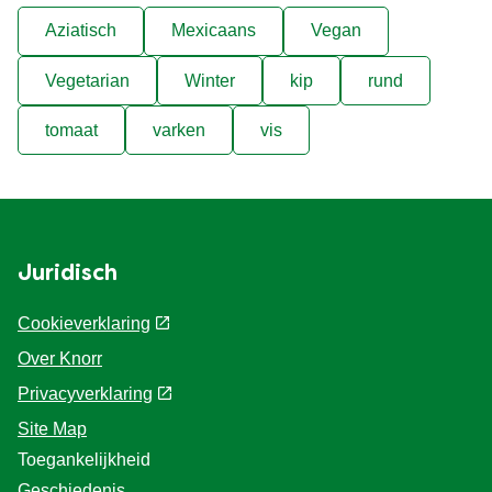
Aziatisch
Mexicaans
Vegan
Vegetarian
Winter
kip
rund
tomaat
varken
vis
Juridisch
Cookieverklaring
Over Knorr
Privacyverklaring
Site Map
Toegankelijkheid
Geschiedenis