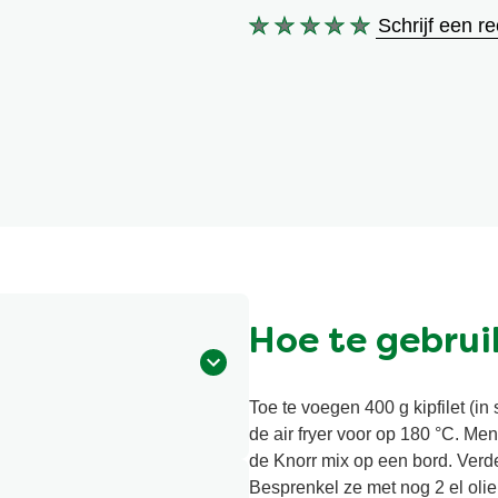
Schrijf een r
Geen
beoordelingen
ingediend
voor
deze
product
Hoe te gebrui
Toe te voegen 400 g kipfilet (in
de air fryer voor op 180 °C. Men
de Knorr mix op een bord. Verde
Besprenkel ze met nog 2 el olie.