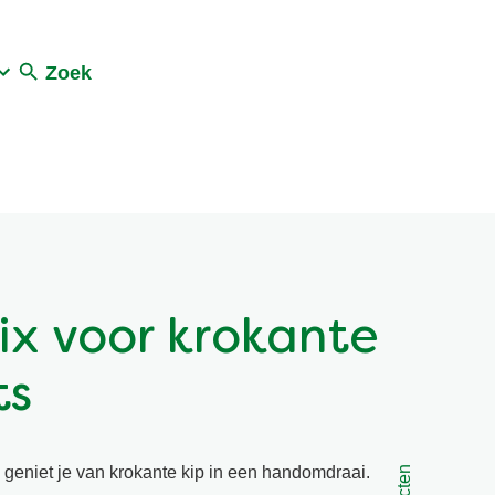
Zoek
Mix voor krokante
ts
x geniet je van krokante kip in een handomdraai.