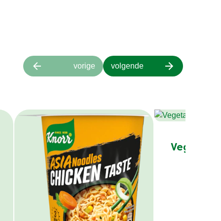
vorige
volgende
Vegetable