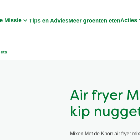
Search
e Missie
Acties
Tips en Advies
Meer groenten eten
gets
Air fryer 
kip nugge
Mixen Met de Knorr air fryer mi