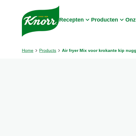
Skip to:
Main content
Footer
Recepten
Producten
Onz
Home
Products
Air fryer Mix voor krokante kip nug