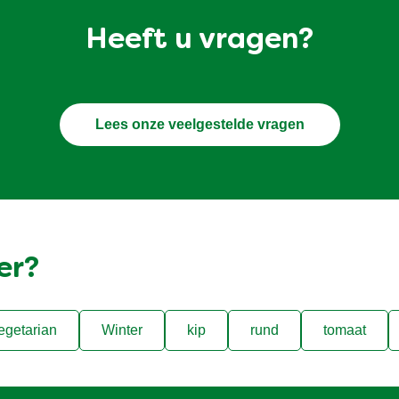
Heeft u vragen?
Lees onze veelgestelde vragen
er?
egetarian
Winter
kip
rund
tomaat