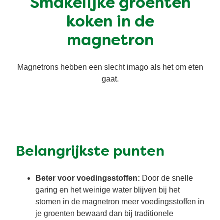
Smakelijke groenten
Vegetarisch
Kruiding
koken in de
magnetron
Ingrediënten
Groentewraps
Magnetrons hebben een slecht imago als het om eten
Groentewraps
Kant en Klaar
gaat.
Gelegenheden
Snackpots
Belangrijkste punten
Beter voor voedingsstoffen:
Door de snelle
garing en het weinige water blijven bij het
stomen in de magnetron meer voedingsstoffen in
je groenten bewaard dan bij traditionele