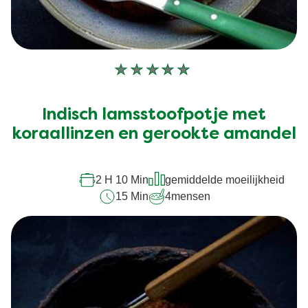
Geen
beoordelingen
ingediend
Indisch lamsstoofpotje met
voor
koraallinzen en gerookte amandel
deze
recipe
2 H 10 Min
gemiddelde moeilijkheid
15 Min
4
mensen