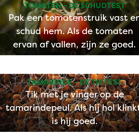
TOMATEN - DE SCHUDTEST
Pak een tomatenstruik vast e
schud hem. Als de tomaten
ervan af vallen, zijn ze goed.
TAMARINDE - DE TIKTEST
Tik met je vinger op de
tamarindepeul. Als hij hol klink
is hij goed.