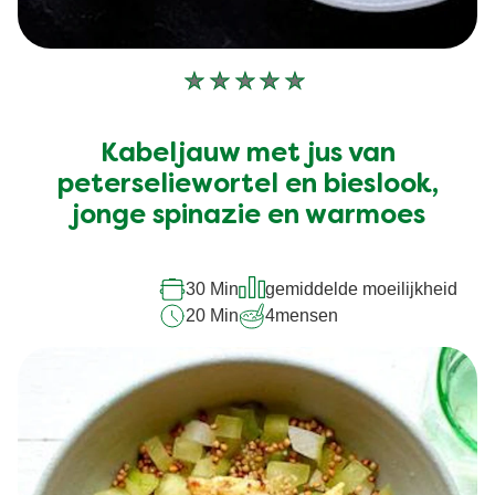
Geen
beoordelingen
ingediend
Kabeljauw met jus van
voor
peterseliewortel en bieslook,
deze
jonge spinazie en warmoes
recipe
30 Min
gemiddelde moeilijkheid
20 Min
4
mensen