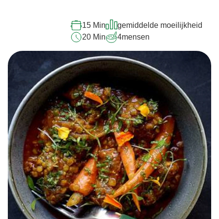
recipe
15 Min
gemiddelde moeilijkheid
20 Min
4
mensen