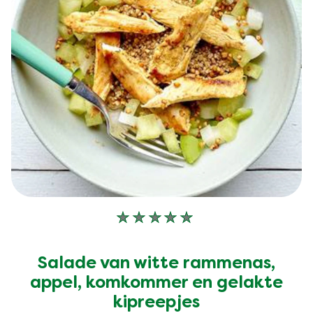
Geen
beoordelingen
ingediend
Salade van witte rammenas,
voor
appel, komkommer en gelakte
deze
kipreepjes