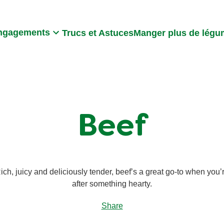
Search
ngagements
Trucs et Astuces
Manger plus de lég
Beef
ich, juicy and deliciously tender, beef’s a great go-to when you’
after something hearty.
Share