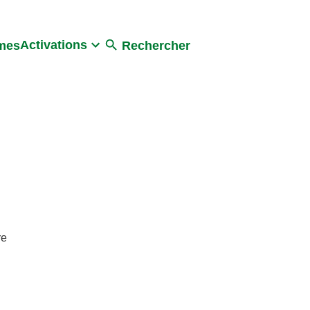
Activations
umes
Rechercher
re