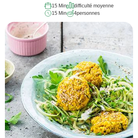
15 Min
difficulté moyenne
15 Min
4
personnes