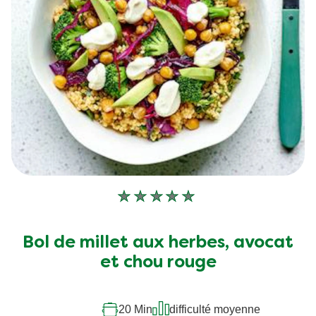
Aucune
évaluation
soumise
Bol de millet aux herbes, avocat
pour
et chou rouge
ce
recipe
20 Min
difficulté moyenne