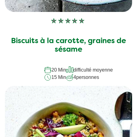
Aucune
évaluation
soumise
Biscuits à la carotte, graines de
pour
sésame
ce
recipe
20 Min
difficulté moyenne
15 Min
4
personnes