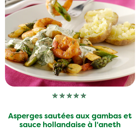
Aucune
évaluation
soumise
Asperges sautées aux gambas et
pour
sauce hollandaise à l'aneth
ce
recipe