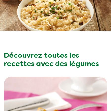
Végétarien
Aides culinaires
Ingrédients
Wraps aux légumes
Wraps aux légumes
Prêt à l'emploi
Occasions
Snackpots
Découvrez toutes les
recettes avec des légumes