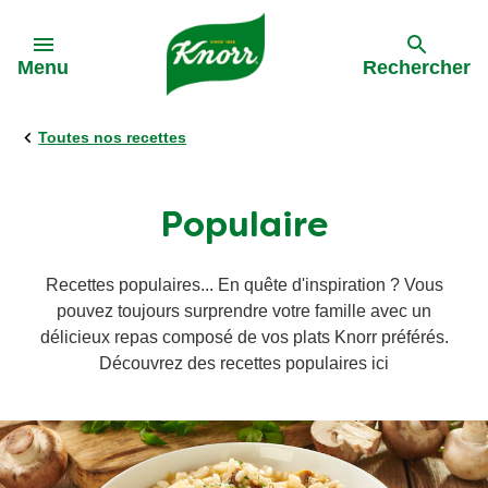
Skip to:
Menu
Rechercher
Toutes nos recettes
Précédent
Précédent
Précédent
Précédent
Toutes les recettes
Tous nos produits
L'approvisionnement durable
Activations
Populaire
Les pâtes
Bouillon
Rappel sauce
La meilleure bolognaise de Belgique '24
Recettes populaires... En quête d'inspiration ? Vous
pouvez toujours surprendre votre famille avec un
La Soupe
Soupes
Dinnerdate
délicieux repas composé de vos plats Knorr préférés.
Découvrez des recettes populaires ici
Pâtes aux légumes
Pâtes aux légumes
Rapide et facile
Sauces